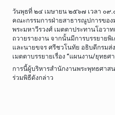
วันพุธที่ ๒๔ เมษายน ๒๕๖๗ เวลา ๐๙.๐
คณะกรรมการฝ่ายสาธารณูปการของมหาเถ
พระมหาวีรวงศ์ เมตตาประทานโอวาทแล
ถวายรายงาน จากนั้นมีการบรรยายพิเศ
และนายขจร ศรีชวโนทัย อธิบดีกรมส่ง
เมตตาบรรยายเรื่อง “แผนงาน/ยุทธศา
การนี้ผู้บริหารสำนักงานพระพุทธศาสน
ร่วมพิธีดังกล่าว