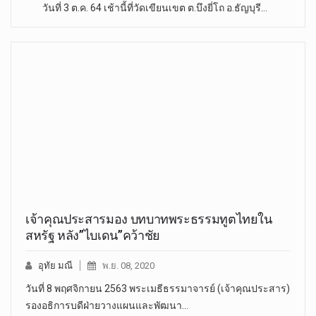
วันที่ 3 ต.ค. 64 เช้านี้ที่วัดเขียนเขต ต.บึงยี่โถ อ.ธัญบุรี…
เจ้าคุณประสารมอง บทบาทพระธรรมทูตไทยใน
สหรัฐ หลัง”ไบเดน”คว้าชัย
อุทัย มณี
พ.ย. 08, 2020
วันที่ 8 พฤศจิกายน 2563 พระเมธีธรรมาจารย์ (เจ้าคุณประสาร)
รองอธิการบดีฝ่ายวางแผนและพัฒนา…