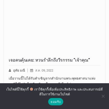
เจอคนคุ้นเคย: หวนรำลึกถึงวีรกรรม “เจ้าคุณ”
อุทัย มณี
ส.ค. 09, 2022
เมื่อวานนี้ไปได้รับคำเชิญจากสำนักงานพระพุทธศาสนาแห่ง
ชาติให้ไปรับโล่เกียรติคุณในนามเว๊ปไซต์ข่าว…
เว็บไซต์นี้ใช้คุกกี้
เราใช้คุกกี้เพื่อเพิ่มประสิทธิภาพ และประสบการณ์ที่
ดีในการใช้งานเว็บไซต์
ยอมรับ