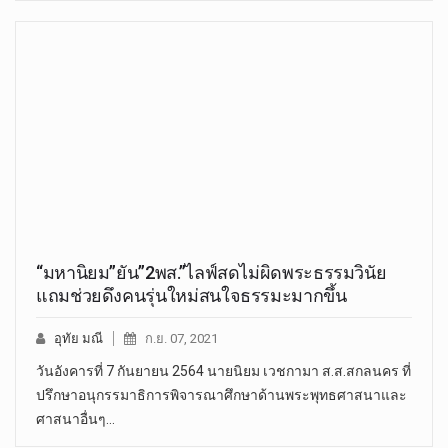
“มหานิยม”ยัน”2พส.”ไลฟ์สดไม่ผิดพระธรรมวินัย
แถมช่วยดึงคนรุ่นใหม่สนใจธรรมะมากขึ้น
อุทัย มณี
ก.ย. 07, 2021
วันอังคารที่ 7 กันยายน 2564 นายนิยม เวชกามา ส.ส.สกลนคร ที่
ปรึกษาอนุกรรมาธิการพิจารณาศึกษาด้านพระพุทธศาสนาและ
ศาสนาอื่นๆ…