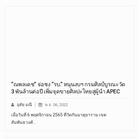
“ณพลเดช” จ่อชง “รบ.” หนุนงบฯ กรมศิลป์บูรณะวัด
3 พันล้านต่อปี เพิ่มจุดขายศิลปะไทยสู่ผู้นำ APEC
อุทัย มณี
พ.ย. 06, 2022
เมื่อวันที่ 6 พฤศจิกายน 2565 ที่วัดกันมาตุยาราม เขต
สัมพันธวงศ์…