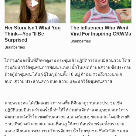
ได้ร่วมกันลงพื้นที่ศึกษาดูงานประชุมเชิงปฏิบัติการแบบมีส่วนร่วม โดย
ร่วมกับนักวิจัยชุมชนการพัฒนาแหล่งน้ำในเขตตำบลสวาย ซึ่งประกอบ
ด้วยผู้นำชุมชน ได้แก่ ผู้ใหญ่บ้านทั้ง 10 หมู่ กำนัน รวมถึงรองนายก
อบต. สวาย ประธานสภา อบต สวาย และนักวิจัยชุมชนสวาย
นายพรมงคล ได้เปิดเผยว่า การลงพื้นที่ศึกษาดูงานและประชุมเชิง
ปฏิบัติแบบมีส่วนร่วมครั้งนี้ ทำให้ได้ร่วมกันจัดทำแผนยุทธศาสตร์การ
พัฒนาแหล่งน้ำในเขตตำบลสวาย อ. แวงน้อย จ. ขอนแก่น โดยมีนายพิ
ชาญ ทิพย์วงษ์ นายกสมาคมเพื่อนภู ให้การต้อนรับ พร้อมทั้งบรรยาย
แลกเปลี่ยนแนวทางการบริหารจัดการน้ำโดยชุมชน ซึ่งนักวิจัยชุมชน