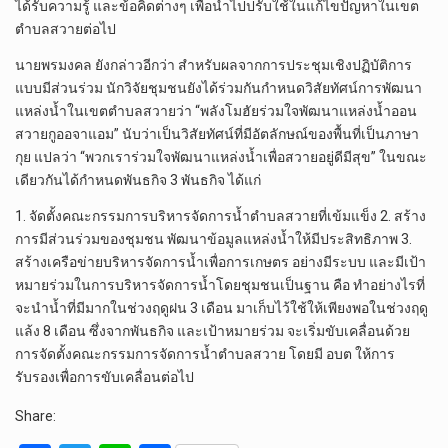
ได้รับความรู้ และข้อคิดต่างๆ เพื่อนำไปปรับใช้ในแก้ไขปัญหาในเขต
ตำบลสวายต่อไป
นายพรมงคล ยังกล่าวอีกว่า สำหรับผลจากการประชุมเชิงปฏิบัติการ
แบบมีส่วนร่วม นักวิจัยชุมชนยังได้ร่วมกันกำหนดวิสัยทัศน์การพัฒนา
แหล่งน้ำในเขตตำบลสวายว่า “พลังโมฮัยร่วมใจพัฒนาแหล่งน้ำออน
สวายกูออจาแอม” นับว่าเป็นวิสัยทัศน์ที่มีอัตลักษณ์ของพื้นที่เป็นภาษา
กุย แปลว่า “พวกเราร่วมใจพัฒนาแหล่งน้ำเพื่อสวายอยู่ดีมีสุข” ในขณะ
เดียวกันได้กำหนดพันธกิจ 3 พันธกิจ ได้แก่
1. จัดตั้งคณะกรรมการบริหารจัดการน้ำตำบลสวายที่เข้มแข็ง 2. สร้าง
การมีส่วนร่วมของชุมชน พัฒนาข้อมูลแหล่งน้ำให้มีประสิทธิภาพ 3.
สร้างเครือข่ายบริหารจัดการน้ำเพื่อการเกษตร อย่างมีระบบ และมีเป้า
หมายร่วมในการบริหารจัดการน้ำโดยชุมชนเป็นฐาน คือ ทำอย่างไรที่
จะนำน้ำที่มีมากในช่วงฤดูฝน 3 เดือน มาเก็บไว้ใช้ให้เพียงพอในช่วงฤดู
แล้ง 8 เดือน ซึ่งจากพันธกิจ และเป้าหมายร่วม จะเริ่มขับเคลื่อนด้วย
การจัดตั้งคณะกรรมการจัดการน้ำตำบลสวาย โดยมี อบต ให้การ
รับรองเพื่อการขับเคลื่อนต่อไป
Share: