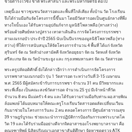
ช่วยดำรงไว้ซึ่ง ชาติ พระศาสนา และพระมหากษัตริย์ ต่อไป
เหตุนี้เอง ชาวชุมชนวัดสารอดและพื้นที่ใกล้เคียง ทั้งบ้าน วัด โรงเรียน
จึงได้ร่วมมือกันจัดโครงการนี้ขึ้นมา โดยมีวัดสารอดเป็นศูนย์กลางที่พึ่ง
ทางใจนั้นเอง ได้รับความอุปถัมภ์จาก มูลนิธิโพลวพลือ (ทางสว่าง)
พร้อมด้วยศิษย์หลวงปู่สรวง เทวดาเดินดิน การจัดโครงการบรรพชา
สามเณรกอบัว ประจำปี 2565 นับเป็นปีแรกของมูลนิธิโพลวพลือ (ทาง
สว่าง) ที่ให้การสนับสนุนให้จัดโครงการจำนวน 4 พื้นที่ ได้แก่ จังหวัด
สุรินทร์ จัด ณ วัดหัวอ่างสามัคคี จังหวัดอยุธยา จัด ณ วัดหงส์ จังหวัด
ศรีสะเกษ จัด ณ วัดบ้านขะยูง และ กรุงเทพมหานคร จัด ณ วัดสารอด
พระครูปลัดอดิศักดิ์ ยังได้กล่าวอีกว่า การดำเนินการจัดโครงการ
บรรพชาสามเณรกอบัว รุ่น 1 วัดสารอด ระหว่างวันที่ 3-15 เมษายน
พ.ศ. 2565 มีผู้สมัครเข้ารับการบรรพชา จำนวน 31 คน มีวิทยากรและ
พระพี่เลี้ยง เป็นคณะสงฆ์วัดสารอด จำนวน 25 รูป มีเจ้าหน้าที่วัด
จำนวน 8 คน มีแม่ครัว 4 คน และได้รับความร่วมมือกับท่าน ผอ.สายพิณ
ล้อมพงษ์ ได้มอบหมายให้คณะครูโรงเรียนวัดสารอดผลัดเปลี่ยนเวียน
กันมาช่วยในโครงการวันละ 2 คน ตลอดโครงการ มีศูนย์สาธารณสุข
39 ราษฎร์บูรณะ ช่วยแนะนำการปฏิบัติการป้องกันการแพร่ระบาดโค
วิด 19 และได้รับร่วมมืออย่างดีจากจิตอาสาของโรงพยาบาลรามา คือ
คุณจุฑาทิพย์ นิสิตปริญญาเอกสาขาสันติศึกษา จัดหาชุดตรวจ ATK