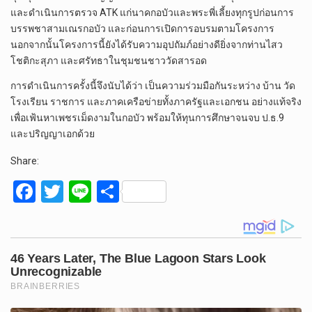
และดำเนินการตรวจ ATK แก่นาคกอบัวและพระพี่เลี้ยงทุกรูปก่อนการ
บรรพชาสามเณรกอบัว และก่อนการเปิดการอบรมตามโครงการ
นอกจากนั้นโครงการนี้ยังได้รับความอุปถัมภ์อย่างดียิ่งจากท่านไสว
โชติกะสุภา และศรัทธาในชุมชนชาววัดสารอด
การดำเนินการครั้งนี้จึงนับได้ว่า เป็นความร่วมมือกันระหว่าง บ้าน วัด
โรงเรียน ราชการ และภาคเครือข่ายทั้งภาครัฐและเอกชน อย่างแท้จริง
เพื่อเฟ้นหาเพชรเม็ดงามในกอบัว พร้อมให้ทุนการศึกษาจนจบ ป.ธ.9
และปริญญาเอกด้วย
Share:
F
T
Li
S
a
wi
n
h
ce
tt
e
ar
b
er
e
o
o