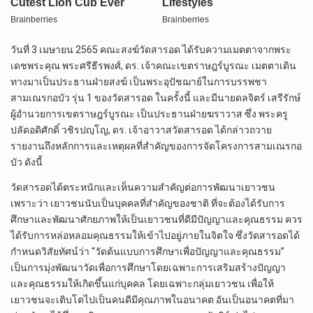
วันที่ 3 เมษายน 2565 คณะสงฆ์วัดสารอด ได้รับความเมตตาจากพระ
เดชพระคุณ พระศรีธีรพงศ์, ดร. เจ้าคณะเขตราษฎร์บูรณะ เมตตาเดิน
ทางมาเป็นประธานฝ่ายสงฆ์ เป็นพระอุปัชฌาย์ในการบรรพชา
สามเณรกอบัว รุ่น 1 ของวัดสารอด ในครั้งนี้ และมีนายดลจิตร์ เสรีรักษ์
ผู้อำนวยการเขตราษฎร์บูรณะ เป็นประธานฝ่ายฆราวาส ซึ่ง พระครู
ปลัดอดิศักดิ์ วชิรปญฺโญ, ดร. เจ้าอาวาสวัดสารอด ได้กล่าวถวาย
รายงานถึงหลักการและเหตุผลที่สำคัญของการจัดโครงการสามเณรกอ
บัว ดังนี้
วัดสารอดได้ตระหนักและเห็นความสำคัญต่อการพัฒนาเยาวชน
เพราะว่า เยาวชนนับเป็นบุคคลที่สำคัญของชาติ ที่จะต้องได้รับการ
ศึกษาและพัฒนาศักยภาพให้เป็นเยาวชนที่ดีมีปัญญาและคุณธรรม ควร
ได้รับการหล่อหลอมคุณธรรมให้เข้าไปอยู่ภายในจิตใจ ซึ่งวัดสารอดได้
กำหนดวิสัยทัศน์ว่า “วัดต้นแบบการศึกษาเพื่อปัญญาและคุณธรรม”
เป็นการมุ่งพัฒนาวัดเพื่อการศึกษาโดยเฉพาะการเสริมสร้างปัญญา
และคุณธรรมให้เกิดขึ้นแก่บุคคล โดยเฉพาะกลุ่มเยาวชน เพื่อให้
เยาวชนจะเติบโตไปเป็นคนดีมีคุณภาพในอนาคต อันเป็นอนาคตที่มา