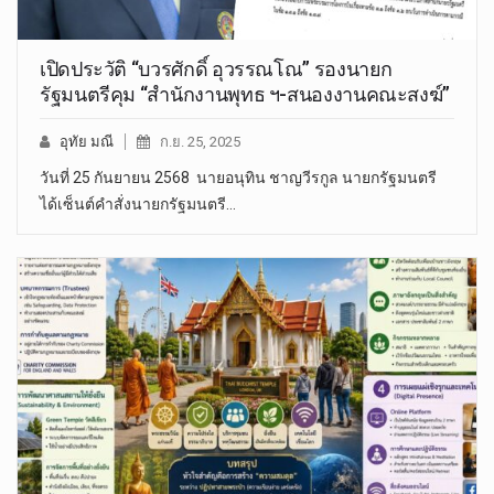
เปิดประวัติ “บวรศักดิ์ อุวรรณโณ” รองนายก
รัฐมนตรีคุม “สำนักงานพุทธ ฯ-สนองงานคณะสงฆ์”
อุทัย มณี
ก.ย. 25, 2025
วันที่ 25 กันยายน 2568 นายอนุทิน ชาญวีรกูล นายกรัฐมนตรี
ได้เซ็นต์คำสั่งนายกรัฐมนตรี…