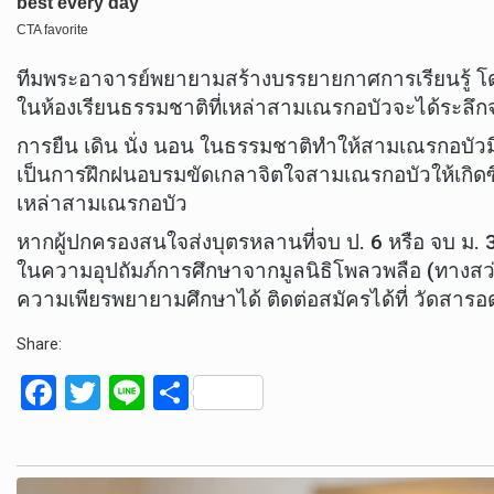
ทีมพระอาจารย์พยายามสร้างบรรยายกาศการเรียนรู้
ในห้องเรียนธรรมชาติที่เหล่าสามเณรกอบัวจะได้ระลึก
การยืน เดิน นั่ง นอน ในธรรมชาติทำให้สามเณรกอบัว
เป็นการฝึกฝนอบรมขัดเกลาจิตใจสามเณรกอบัวให้เกิดซึ่ง
เหล่าสามเณรกอบัว
หากผู้ปกครองสนใจส่งบุตรหลานที่จบ ป. 6 หรือ จบ ม. 3 พ
ในความอุปถัมภ์การศึกษาจากมูลนิธิโพลวพลือ (ทางสว่าง)
ความเพียรพยายามศึกษาได้ ติดต่อสมัครได้ที่ วัดสาร
Share:
F
T
Li
S
a
wi
n
h
ce
tt
e
ar