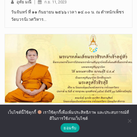
อุทัย มณี
ก.ย. 11, 2023
วันจันทร์ ที่ ๑๑ กันยายน ๒๕๖๖ เวลา ๑๔.๐๐ น. ณ ตำหนักเพ็ชร
วัดบวรนิเวศวิหาร…
วิเคราะห์ตำแหน่งใหม่ของ ป.ธ.9 ที่-พระครูศรีวชิร
เว็บไซต์นี้ใช้คุกกี้
เราใช้คุกกี้เพื่อเพิ่มประสิทธิภาพ และประสบการณ์ที่
สุธี มีดีตรงไหน ?
ดีในการใช้งานเว็บไซต์
ยอมรับ
อุทัย มณี
ก.ค. 10, 2026