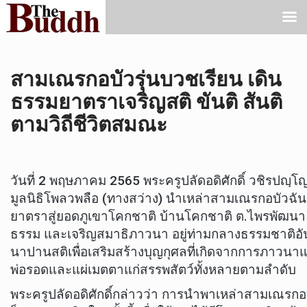
สามเณรกอบัวรุ่นบวชเรียน เดิน
ธรรมยาตราเจริญสติ ขันติ สันติ
ตามวิถีชีวิตสมณะ
วันที่ 2 พฤษภาคม 2565 พระครูปลัดอดิศักดิ์ วชิรปญ
มูลนิธิโพลวพลือ (ทางสว่าง) นำเหล่าสามเณรกอบัวฉั
ยาตราสู่ยอดภูเขาโคกชาติ บ้านโคกชาติ ต.ไพรพัฒนา อ.ภ
ธรรม และเจริญสมาธิภาวนา อยู่ท่ามกลางธรรมชาติอันอ
นาปานสติเพื่อเสริมสร้างบุญกุศลที่เกิดจากการภาว
พ่อรอดและแผ่เมตตาแก่สรรพสัตว์ทั้งหลายตามลำดับ
พระครูปลัดอดิศักดิ์กล่าวว่า การนำพาเหล่าสามเณรก