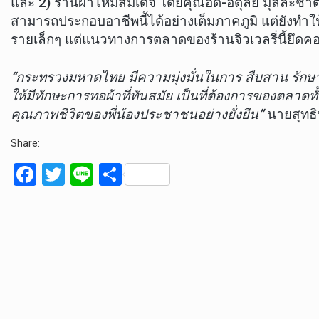
และ 2) ร้านผ้าไหมสมเด็จ โดยคุณอี๊ด-อดุลย์ มุลละชาต
สามารถประกอบอาชีพนี้ได้อย่างเต็มภาคภูมิ แต่ยังทำให้
รายเล็กๆ แต่แนวทางการตลาดของร้านจิวเวลรี่นี้ยึดคอน
“กระทรวงมหาดไทย มีความมุ่งมั่นในการ สืบสาน รักษ
ให้มีทักษะการทอผ้าที่ทันสมัย เป็นที่ต้องการของตลา
คุณภาพชีวิตของพี่น้องประชาชนอย่างยั่งยืน”
นายสุทธิ
Share:
F
T
Li
S
a
wi
n
h
ce
tt
e
ar
b
er
e
o
o
k