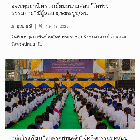
จจ.ปทุมธานี ตรวจเยี่ยมสนามสอบ “วัดพระ
ธรรมกาย” มีผู้สอบ ๑,๖๔๒ รูป/คน
อุทัย มณี
ก.พ. 13, 2026
วันที่ ๑๓ กุมภาพันธ์ ๒๕๖๙ พระราชสุทธิธรรมาจารย์ เจ้าคณะ
จังหวัดปทุมธานี…
กลุ่มโรงเรียน “ลูกพระพุทธเจ้า” จัดกิจกรรมทดสอบ