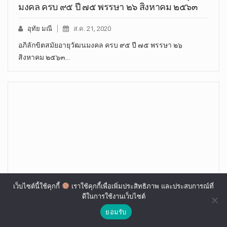
มงคล ครบ ๙๕ ปี ๗๕ พรรษา ๒๖ สิงหาคม ๒๕๖๓
อุทัย มณี
ส.ค. 21, 2020
อภิลักขิตสมัยอายุวัฒนมงคล ครบ ๙๕ ปี ๗๕ พรรษา ๒๖
สิงหาคม ๒๕๖๓…
เว็บไซต์นี้ใช้คุกกี้
เราใช้คุกกี้เพื่อเพิ่มประสิทธิภาพ และประสบการณ์ที่
ดีในการใช้งานเว็บไซต์
เจ้าคุณประสาร ฝากเรื่อง “พระศาสนา” ถึงรัฐบาล
ยอมรับ
ใหม่