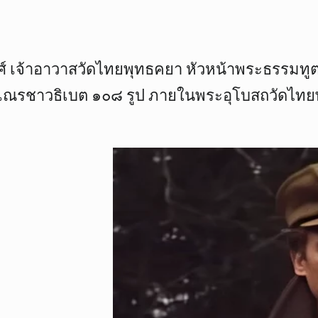
์ เจ้าอาวาสวัดไทยพุทธคยา หัวหน้าพระธรรมทูต
เณรชาวธิเบต ๑๐๘ รูป ภายในพระอุโบสถวัดไทยพ