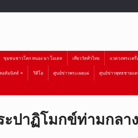
ชุมชนชาวโคก หนอง นา โมเดล
เที่ยววัดทั่วไทย
แวดวงพระเครื่
คอลัมนิสต์
วีดีโอ
ศูนย์ข่าวพระเผยแผ่
ศูนย์ข่าวพุทธชายแด
ะปาฏิโมกข์ท่ามกลา