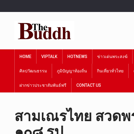
HOME
VIPTALK
HOTNEWS
ข่าวเด่นพระสงฆ์
ศิลปวัฒนธรรม
ภูมิปัญญาท้องถิ่น
กินเที่ยวทั่วไทย
ฝากข่าวประชาสัมพันธ์ฟรี
CONTACT US
สามเณรไทย สวดพร
๑๐๘ รูป