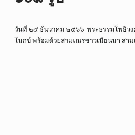
วันที่ ๒๕ ธันวาคม ๒๕๖๖ พระธรรมโพธิวงศ
โมกข์ พร้อมด้วยสามเณรชาวเมียนมา สาม