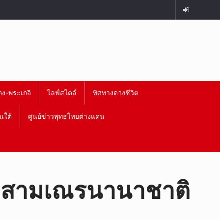
อง-พระเกจิ
ไลฟ์สไตล์
ทิศทางดวงชีวิต
นใต้
ศูนย์ข่าวพุทธไทยต่างแดน
งสามเณรนานาชาติ