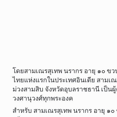
โดยสามเณรสุเทพ นรากร อายุ ๑๐ ขวบ
ไทยแห่งแรกในประเทศอินเดีย สามเณรส
ม่วงสามสิบ จังหวัดอุบลราชธานี เป็น
วงศานุวงศ์ทุกพระองค
สำหรับ สามเณรสุเทพ นรากร อายุ ๑๐ ข