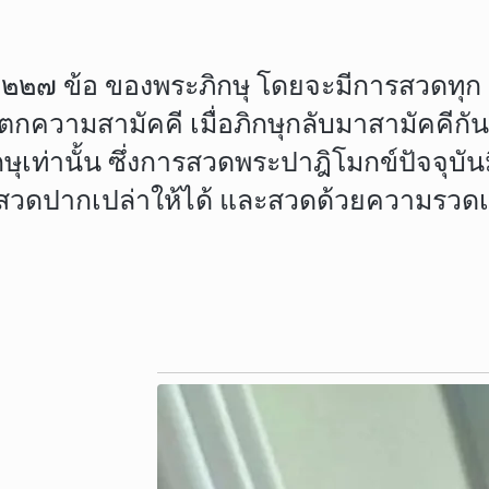
๒๗ ข้อ ของพระภิกษุ โดยจะมีการสวดทุก ๑๕
กความสามัคคี เมื่อภิกษุกลับมาสามัคคีกันอี
ท่านั้น ซึ่งการสวดพระปาฎิโมกข์ปัจจุบันมี
ดปากเปล่าให้ได้ และสวดด้วยความรวดเ