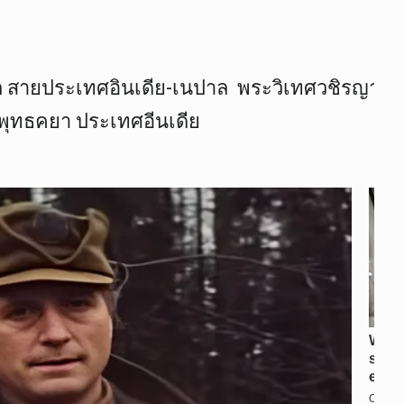
 สายประเทศอินเดีย-เนปาล พระวิเทศวชิรญาณ วิ
ุทธคยา ประเทศอีนเดีย