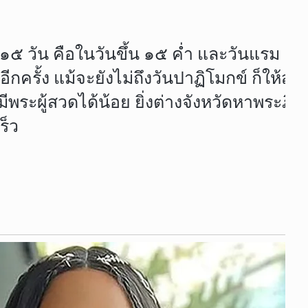
 วัน คือในวันขึ้น ๑๕ ค่ำ และวันแรม ๑๕ 
กครั้ง แม้จะยังไม่ถึงวันปาฏิโมกข์ ก็ให้สว
พระผู้สวดได้น้อย ยิ่งต่างจังหวัดหาพระภิก
ร็ว