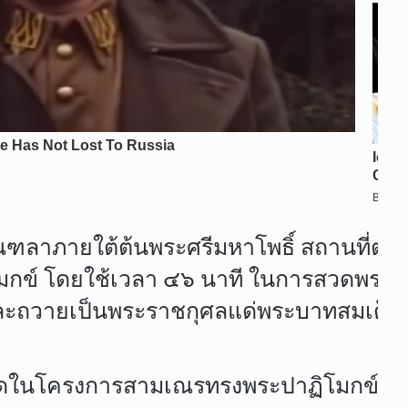
ลาภายใต้ต้นพระศรีมหาโพธิ์ สถานที่ตรัส
ข์ โดยใช้เวลา ๔๖ นาที ในการสวดพระปาฏิ
าและถวายเป็นพระราชกุศลแด่พระบาทสมเด็จพ
สุดในโครงการสามเณรทรงพระปาฏิโมกข์ ปีที