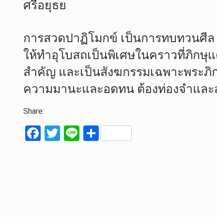
ศรีอยุธย
การสวดปาฏิโมกข์ เป็นการทบทวนศีล ๒
ให้ทำอุโบสถเป็นพิเศษในคราวที่ภิกษุแต
สำคัญ และเป็นสังฆกรรมเฉพาะพระภิกษุเ
ความมานะและอดทน ต้องท่องจำและสว
Share:
F
T
Li
S
a
wi
n
h
ce
tt
e
ar
b
er
e
o
o