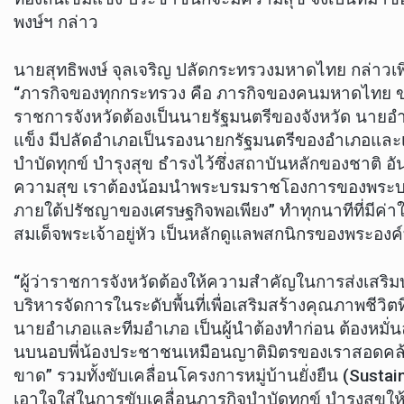
พงษ์ฯ กล่าว
นายสุทธิพงษ์ จุลเจริญ ปลัดกระทรวงมหาดไทย กล่าวเพิ
“ภารกิจของทุกกระทรวง คือ ภารกิจของคนมหาดไทย ของ
ราชการจังหวัดต้องเป็นนายรัฐมนตรีของจังหวัด นายอำ
แข็ง มีปลัดอำเภอเป็นรองนายกรัฐมนตรีของอำเภอและ
บำบัดทุกข์ บำรุงสุข ธำรงไว้ซึ่งสถาบันหลักของชาติ 
ความสุข เราต้องน้อมนำพระบรมราชโองการของพระบาทส
ภายใต้ปรัชญาของเศรษฐกิจพอเพียง” ทำทุกนาทีที่มีค่า
สมเด็จพระเจ้าอยู่หัว เป็นหลักดูแลพสกนิกรของพระองค
“ผู้ว่าราชการจังหวัดต้องให้ความสำคัญในการส่งเสริ
บริหารจัดการในระดับพื้นที่เพื่อเสริมสร้างคุณภาพชีวิ
นายอำเภอและทีมอำเภอ เป็นผู้นำต้องทำก่อน ต้องหมั่นล
นบนอบพี่น้องประชาชนเหมือนญาติมิตรของเราสอดคล้องกั
ขาด” รวมทั้งขับเคลื่อนโครงการหมู่บ้านยั่งยืน (Sustai
เอาใจใส่ในการขับเคลื่อนภารกิจบำบัดทุกข์ บำรุงสุขใ