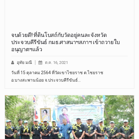
จบด้วยดี! ที่ดินโบสถ์กับวัดอยู่คนละจังหวัด
ประจวบคีรีขันธ์ กมธ.ศาสนาฯสภาฯ เข้าถวายใบ
อนุญาตฯแล้ว
อุทัย มณี
ต.ค. 16, 2021
วันที่ 15 ตุลาคม 2564 ที่วัดเขาไชยราช ต.ไชยราช
อ.บางสะพานน้อย จ.ประจวบคีรีขันธ์…