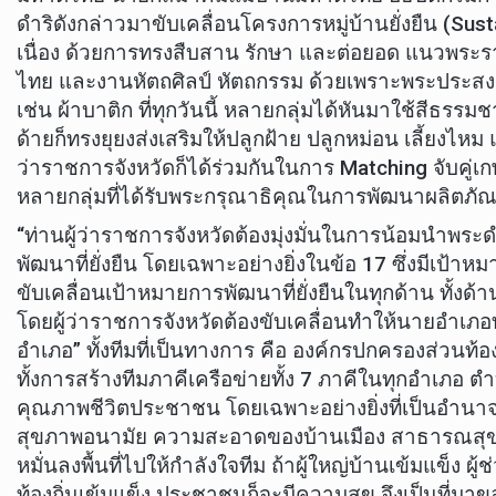
ดำริดังกล่าวมาขับเคลื่อนโครงการหมู่บ้านยั่งยืน (Sust
เนื่อง ด้วยการทรงสืบสาน รักษา และต่อยอด แนวพระร
ไทย และงานหัตถศิลป์ หัตถกรรม ด้วยเพราะพระประสงค์ที
เช่น ผ้าบาติก ที่ทุกวันนี้ หลายกลุ่มได้หันมาใช้สีธร
ด้ายก็ทรงยุยงส่งเสริมให้ปลูกฝ้าย ปลูกหม่อน เลี้ยง
ว่าราชการจังหวัดก็ได้ร่วมกันในการ Matching จับคู่เกษ
หลายกลุ่มที่ได้รับพระกรุณาธิคุณในการพัฒนาผลิตภัณฑ์
“ท่านผู้ว่าราชการจังหวัดต้องมุ่งมั่นในการน้อมนำพร
พัฒนาที่ยั่งยืน โดยเฉพาะอย่างยิ่งในข้อ 17 ซึ่งมีเ
ขับเคลื่อนเป้าหมายการพัฒนาที่ยั่งยืนในทุกด้าน ทั้งด้
โดยผู้ว่าราชการจังหวัดต้องขับเคลื่อนทำให้นายอำเภอ
อำเภอ” ทั้งทีมที่เป็นทางการ คือ องค์กรปกครองส่วนท
ทั้งการสร้างทีมภาคีเครือข่ายทั้ง 7 ภาคีในทุกอำเภอ ต
คุณภาพชีวิตประชาชน โดยเฉพาะอย่างยิ่งที่เป็นอำนา
สุขภาพอนามัย ความสะอาดของบ้านเมือง สาธารณสุขพื
หมั่นลงพื้นที่ไปให้กำลังใจทีม ถ้าผู้ใหญ่บ้านเข้มแข็
ท้องถิ่นเข้มแข็ง ประชาชนก็จะมีความสุข จึงเป็นที่ม