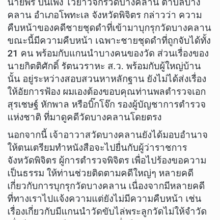
นายพร ปั้นเพ็ง ไวยาวัจกรวัดบางคลาน ตำบลบาง
คลาน อำเภอโพทะเล จังหวัดพิจิตร กล่าวว่า ความ
คืบหน้าของคดีชายชุดดำที่เข้ามาบุกรุกวัดบางคลาน
ขณะนี้มีความคืบหน้า เฉพาะชายชุดดำที่ถูกจับได้ทั้ง
21 คน พร้อมกับแกนนำบางคนของวัด ส่วนเรื่องของ
นายกิตติศักดิ์ รัตนวราหะ ส.ว. พร้อมกับผู้ใหญ่บ้าน
นั้น อยู่ระหว่างสอบสวนหาหลักฐาน ยังไม่ได้ส่งเรื่อง
ให้อัยการฟ้อง ผมเองต้องขอบคุณท่านพลตำรวจเอก
สุรเชษฐ์ หักพาล หรือบิ๊กโจ๊ก รองผู้บัญชาการตำรวจ
แห่งชาติ ที่มาดูคดีวัดบางคลานโดยตรง
นอกจากนี้ เจ้าอาวาสวัดบางคลานยังได้มอบอำนาจ
ให้ตนเตรียมทำหนังสือจะไปยื่นกับผู้ว่าราชการ
จังหวัดพิจิตร ผู้การตำรวจพิจิตร เพื่อไปร้องขอความ
เป็นธรรม ให้ท่านช่วยติดตามคดีใหญ่ๆ หลายคดี
เกี่ยวกับการบุกรุกวัดบางคลาน เนื่องจากมีหลายคดี
ที่ทางเราไปแจ้งความแต่ยังไม่มีความคืบหน้า เช่น
เรื่องเกี่ยวกับมีแกนนำวัดขับไล่พระลูกวัดไม่ให้จำวัด