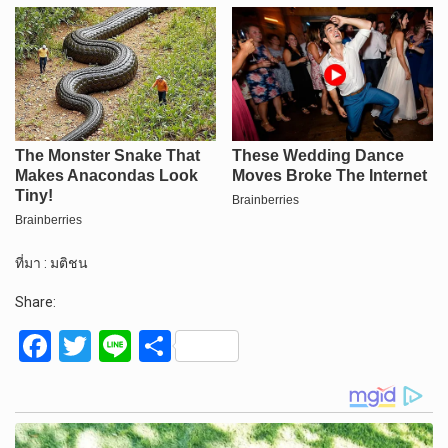
ที่มา : มติชน
Share:
F
T
Li
S
a
wi
n
h
ce
tt
e
ar
b
er
e