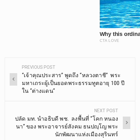
PREVIOUS POST
Post
“เจ้าคุณประสาร” พูดถึง “หลวงตาชี” พระ
navigation
มหาเถระผู้เป็นยอดพระธรรมทูตอายุ 100 ปี
ใน “ต่างแดน”
NEXT POST
ปลัด มท. นำอธิบดี พช. ลงพื้นที่ “โคก หนอง
นา” ของ พระอาจารย์สังคม ธนปญฺโญ พระ
นักพัฒนาแห่งเมืองสุรินทร์