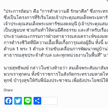
“ประการถัดมา คือ “การทำความดี รักษาศีล” ซึ่งก
ซึ่งเป็นโครงการที่ริเริ่มโดยเจ้าประคุณสมเด็จพระมหา
เจ้าประคุณสมเด็จพระมหารัชมงคลมุนี (เจ้าประคุณสมเ
เป็นปฐมบท ช่วยกันทำให้คนมีศีลธรรม และสำหรับเรื
ประธานคณะกรรมการฝ่ายสาธารณสงเคราะห์ของมหาเถรส
การดำรงชีวิตที่มีความเอื้อเฟื้อเกื้อการุณต่อผู้อื่
ตำบล 1 พระ 1 ตำบล ร่วมขับเคลื่อนการพัฒนาหมู่บ้าน
สาธารณสุขประจำตำบล และทุกหน่วยงานในพื้นที่” นายสุ
นายสุทธิพงษ์ กล่าวในช่วงท้ายว่า สมเด็จพระสัมมาสัมพุทธเ
พวกเราทุกคน ทั้งข้าราชการในสังกัดกระทรวงมหาดไทย
ทุกข์ บำรุงสุขให้กับพี่น้องประชาชน เพื่อยังประโยชน์ใ
Share:
F
T
Li
S