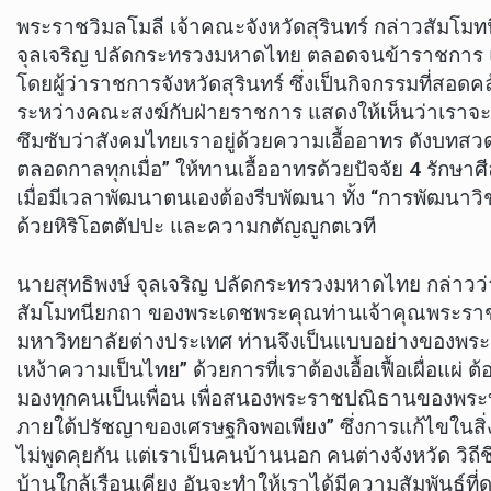
พระราชวิมลโมลี เจ้าคณะจังหวัดสุรินทร์ กล่าวสัมโ
จุลเจริญ ปลัดกระทรวงมหาดไทย ตลอดจนข้าราชการ และ
โดยผู้ว่าราชการจังหวัดสุรินทร์ ซึ่งเป็นกิจกรรมที่สอ
ระหว่างคณะสงฆ์กับฝ่ายราชการ แสดงให้เห็นว่าเราจะเ
ซึมซับว่าสังคมไทยเราอยู่ด้วยความเอื้ออาทร ดังบทสวด
ตลอดกาลทุกเมื่อ” ให้ทานเอื้ออาทรด้วยปัจจัย 4 รักษา
เมื่อมีเวลาพัฒนาตนเองต้องรีบพัฒนา ทั้ง “การพัฒนาว
ด้วยหิริโอตตัปปะ และความกตัญญูกตเวที
นายสุทธิพงษ์ จุลเจริญ ปลัดกระทรวงมหาดไทย กล่าวว
สัมโมทนียกถา ของพระเดชพระคุณท่านเจ้าคุณพระราชวิ
มหาวิทยาลัยต่างประเทศ ท่านจึงเป็นแบบอย่างของพระมหา
เหง้าความเป็นไทย” ด้วยการที่เราต้องเอื้อเฟื้อเผื่อแ
มองทุกคนเป็นเพื่อน เพื่อสนองพระราชปณิธานของพระบ
ภายใต้ปรัชญาของเศรษฐกิจพอเพียง” ซึ่งการแก้ไขในสิ่งผิ
ไม่พูดคุยกัน แต่เราเป็นคนบ้านนอก คนต่างจังหวัด วิถีชี
บ้านใกล้เรือนเคียง อันจะทำให้เราได้มีความสัมพันธ์ที่