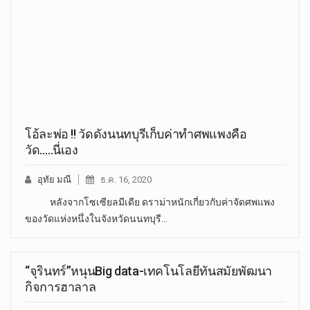
โอ้ละพ่อ !! วัดดังนนทบุรีเก็บค่าทำศพแพงคือ
วัด…..นี่เอง
อุทัย มณี
ธ.ค. 16, 2020
หลังจากโซเซียลมีเดีย ดราม่าหนักเกี่ยวกับค่าจัดศพแพง
ของวัดแห่งหนึ่งในจังหวัดนนทบุรี…
“จุรินทร์”หนุนBig data-เทคโนโลยีทันสมัยพัฒนา
กิจการฮาลาล