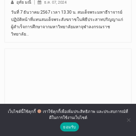
อุทัย มณี
ธ.ค. 07, 2024
วันที่ 7 ธันวาคม 2567 เวลา 13.30 น. สมเด็จพระมหาธีราจารย์
ปฏิบัติหน้าที่แทนสมเด็จพระสังฆราชในพิธีประสาทปริญญาแก่
ผู้สำเร็จการศึกษาจากมหาวิทยาลัยมหาจุฬาลงกรณราช
วิทยาลัย…
เว็บไซต์นี้ใช้คุกกี้
เราใช้คุกกี้เพื่อเพิ่มประสิทธิภาพ และประสบการณ์ที่
ดีในการใช้งานเว็บไซต์
พุทธะอิสระ “เย้ยเจ็บ” “เสี่ยคม” กลายเป็น “ก้อนขี้
ยอมรับ
ลอยน้ำ” แล้ว