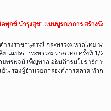
ทุกข์ บำรุงสุข” แบบบูรณาการ สร้างนักขับ
อาคารดำรงราชานุสรณ์ กระทรวงมหาดไทย
นายส
ี่ยนแปลง กระทรวงมหาดไทย ครั้งที่ 1/25
พรพจน์ เพ็ญพาส อธิบดีกรมโยธาธิการและผั
์เย็น รองผู้อำนวยการองค์การตลาด ทำการ