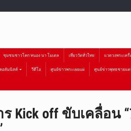
ชุมชนชาวโคก หนอง นา โมเดล
เที่ยววัดทั่วไทย
แวดวงพระเครื่
คอลัมนิสต์
วีดีโอ
ศูนย์ข่าวพระเผยแผ่
ศูนย์ข่าวพุทธชายแด
 Kick off ขับเคลื่อน 
”