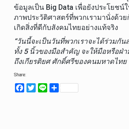
ข้อมูลเป็น Big Data เพื่อยังประโย
ภาพประวัติศาสตร์ที่พวกเรามานั่งด้ว
เกิดสิ่งที่ดีกับสังคมไทยอย่างแท้จริง
“วันนี้จะเป็นวันที่พวกเราจะได้ร่วมกั
ทั้ง 5 นิ้วของมือสำคัญ จะให้มือหรือฝ่าม
ถึงเกียรติยศ ศักดิ์ศรีของคนมหาดไทย
Share:
F
T
Li
S
a
wi
n
h
ce
tt
e
ar
b
er
e
o