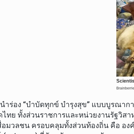
นำร่อง “บำบัดทุกข์ บำรุงสุข” แบบบูรณาก
าดไทย ทั้งส่วนราชการและหน่วยงานรัฐวิสา
วลชน ครอบคลุมทั้งส่วนท้องถิ่น คือ องค์