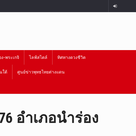
อง-พระเกจิ
ไลฟ์สไตล์
ทิศทางดวงชีวิต
นใต้
ศูนย์ข่าวพุทธไทยต่างแดน
“76 อำเภอนำร่อง