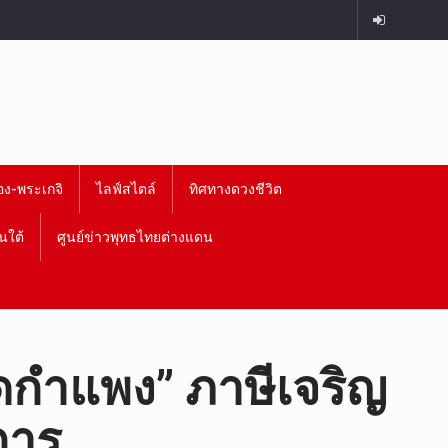
อง-พระเกจิ
ไลฟ์สไตล์
ทิศทางดวงชีวิต
นใต้
ศูนย์ข่าวพุทธไทยต่างแดน
ัดกำแพง” ภาษีเจริญ
การ