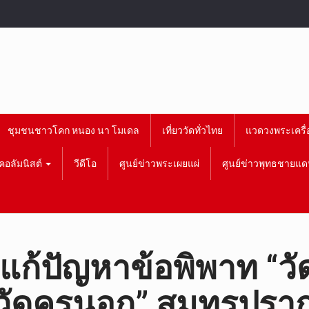
ชุมชนชาวโคก หนอง นา โมเดล
เที่ยววัดทั่วไทย
แวดวงพระเครื่
คอลัมนิสต์
วีดีโอ
ศูนย์ข่าวพระเผยแผ่
ศูนย์ข่าวพุทธชายแด
่แก้ปัญหาข้อพิพาท “ว
 “วัดครุนอก” สมุทรปรา