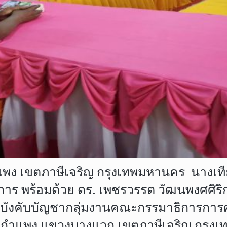
วัดกำแพง เขตภาษีเจริญ กรุงเทพมหานคร 
การ พร้อมด้วย ดร. เพชรวรรต วัฒนพงศศิ
 ผู้บังคับบัญชากลุ่มงานคณะกรรมาธิการก
ัดกำแพง แขวงบางแวก เขตภาษีเจริญ กรุงเทพฯ