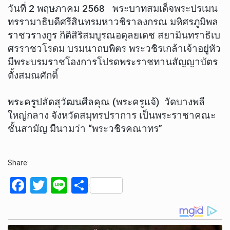
วันที่ 2 พฤษภาคม 2568 พระบาทสมเด็จพระปรเมน
ทรรามาธิบดีศรีสินทรมหาวชิราลงกรณ มหิศรภูมิพล
ราชวรางกูร กิติสิริสมบูรณอดุลยเดช สยามินทราธิเบ
ศรราชวโรดม บรมนาถบพิตร พระวชิรเกล้าเจ้าอยู่หัว
มีพระบรมราชโองการโปรดพระราชทานสัญญาบัตร
ตั้งสมณศักดิ์
พระครูปลัดสุวัฒนศีลคุณ (พระครูแจ้) วัดบางพลี
ใหญ่กลาง จังหวัดสมุทรปราการ เป็นพระราชาคณะ
ชั้นสามัญ มีนามว่า “พระวชิรคณาทร”
Share:
F
T
Li
S
a
wi
n
h
ce
tt
e
ar