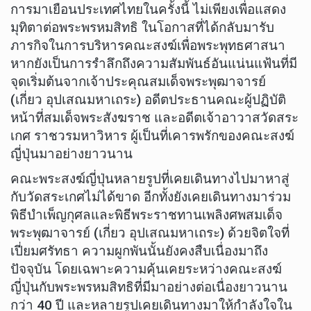
การมาเยือนประเทศไทยในครั้งนี้ ไม่เพียงเพื่อแสดง
มุทิตาต่อพระพรหมสิทธิ ในโอกาสที่ได้กลับมารับ
ภารกิจในการบริหารคณะสงฆ์เพื่อพระพุทธศาสนา
หากยังเป็นการรำลึกถึงความสัมพันธ์อันแน่นแฟ้นที่มี
จุดเริ่มต้นจากเจ้าประคุณสมเด็จพระพุฒาจารย์
(เกี่ยว อุปเสณมหาเถระ) อดีตประธานคณะผู้ปฏิบัติ
หน้าที่สมเด็จพระสังฆราช และอดีตเจ้าอาวาสวัดสระ
เกศ ราชวรมหาวิหาร ผู้เป็นที่เคารพรักของคณะสงฆ์
ญี่ปุ่นมาอย่างยาวนาน
คณะพระสงฆ์ญี่ปุ่นหลายรูปที่เคยเดินทางไปมาหาสู่
กับวัดสระเกศไม่ได้ขาด อีกทั้งยังเคยเดินทางมาร่วม
พิธีบำเพ็ญกุศลและพิธีพระราชทานเพลิงศพสมเด็จ
พระพุฒาจารย์ (เกี่ยว อุปเสณมหาเถระ) ด้วยจิตใจที่
เปี่ยมศรัทธา ความผูกพันนั้นยังคงสืบเนื่องมาถึง
ปัจจุบัน โดยเฉพาะความคุ้นเคยระหว่างคณะสงฆ์
ญี่ปุ่นกับพระพรหมสิทธิที่มีมาอย่างต่อเนื่องยาวนาน
กว่า 40 ปี และหลายรูปเคยเดินทางมาให้กำลังใจใน