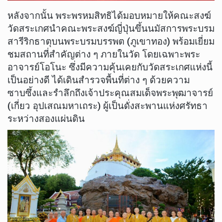
หลังจากนั้น พระพรหมสิทธิได้มอบหมายให้คณะสงฆ์
วัดสระเกศนำคณะพระสงฆ์ญี่ปุ่นขึ้นนมัสการพระบรม
สารีริกธาตุบนพระบรมบรรพต (ภูเขาทอง) พร้อมเยี่ยม
ชมสถานที่สำคัญต่าง ๆ ภายในวัด โดยเฉพาะพระ
อาจารย์โอโนะ ซึ่งมีความคุ้นเคยกับวัดสระเกศแห่งนี้
เป็นอย่างดี ได้เดินสำรวจพื้นที่ต่าง ๆ ด้วยความ
ซาบซึ้งและรำลึกถึงเจ้าประคุณสมเด็จพระพุฒาจารย์
(เกี่ยว อุปเสณมหาเถระ) ผู้เป็นดั่งสะพานแห่งศรัทธา
ระหว่างสองแผ่นดิน