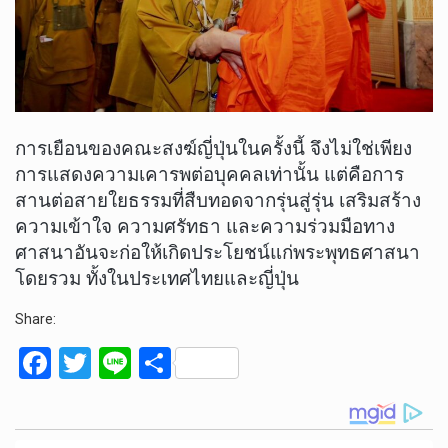
การเยือนของคณะสงฆ์ญี่ปุ่นในครั้งนี้ จึงไม่ใช่เพียง
การแสดงความเคารพต่อบุคคลเท่านั้น แต่คือการ
สานต่อสายใยธรรมที่สืบทอดจากรุ่นสู่รุ่น เสริมสร้าง
ความเข้าใจ ความศรัทธา และความร่วมมือทาง
ศาสนาอันจะก่อให้เกิดประโยชน์แก่พระพุทธศาสนา
โดยรวม ทั้งในประเทศไทยและญี่ปุ่น
Share:
F
T
Li
S
a
wi
n
h
ce
tt
e
ar