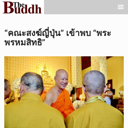
“คณะสงฆ์ญี่ปุ่น” เข้าพบ “พระ
พรหมสิทธิ”