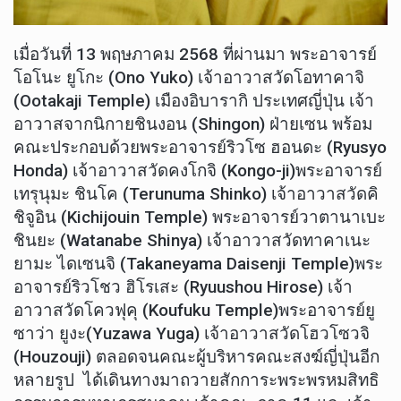
เมื่อวันที่ 13 พฤษภาคม 2568 ที่ผ่านมา พระอาจารย์
โอโนะ ยูโกะ (Ono Yuko) เจ้าอาวาสวัดโอทาคาจิ
(Ootakaji Temple) เมืองอิบารากิ ประเทศญี่ปุ่น เจ้า
อาวาสจากนิกายชินงอน (Shingon) ฝ่ายเซน พร้อม
คณะประกอบด้วยพระอาจารย์ริวโซ ฮอนดะ (Ryusyo
Honda) เจ้าอาวาสวัดคงโกจิ (Kongo-ji)พระอาจารย์
เทรุนุมะ ชินโค (Terunuma Shinko) เจ้าอาวาสวัดคิ
ชิจูอิน (Kichijouin Temple) พระอาจารย์วาตานาเบะ
ชินยะ (Watanabe Shinya) เจ้าอาวาสวัดทาคาเนะ
ยามะ ไดเซนจิ (Takaneyama Daisenji Temple)พระ
อาจารย์ริวโชว ฮิโรเสะ (Ryuushou Hirose) เจ้า
อาวาสวัดโควฟุคุ (Koufuku Temple)พระอาจารย์ยู
ซาว่า ยูงะ(Yuzawa Yuga) เจ้าอาวาสวัดโฮวโซวจิ
(Houzouji) ตลอดจนคณะผู้บริหารคณะสงฆ์ญี่ปุ่นอีก
หลายรูป ได้เดินทางมาถวายสักการะพระพรหมสิทธิ