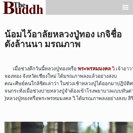
น้อมไว้อาลัยหลวงปู่ทอง เกจิชื่อ
ดังล้านนา มรณภาพ
เมื่อช่วงดึกวันนี้หลวงปู่ทองหรือ
พระพรหมมงคล
วิ.
เจ้าอาว
จองทอง จังหวัดเชียงใหม่ ได้มรณภาพลงแล้วอย่างสงบ
คณะศิษย์คนใกล้ชิดเล่าว่า ในช่วงเช้าหลวงปู่ได้ออกมาปฎิบ
จนกระทั่งเมื่อช่วงบ่ายหลวงปู่จำต้องเข้าโรงพยาบาลแบบทันด่วน
)หลวงปู่ทองหรือพระพรหมมงคล วิ.ได้มรณภาพลงอย่างสงบ สิริอ