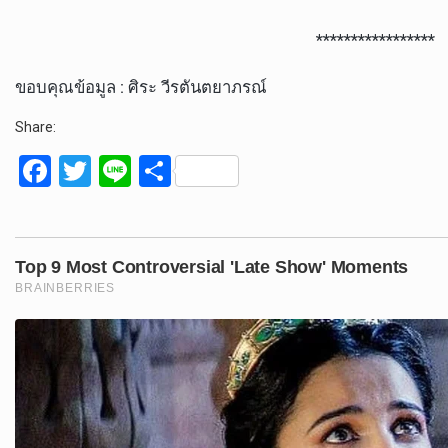
*****************
ขอบคุณข้อมูล : ศิระ วีรตันตยาภรณ์
Share:
F
T
Li
S
a
wi
n
h
ce
tt
e
ar
b
er
e
o
o
k