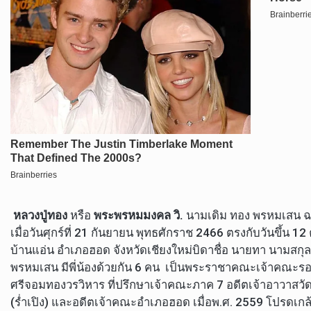
หลวงปู่ทอง
หรือ
พระพรหมมงคล
วิ.
นามเดิม ทอง พรหมเสน ฉาย
เมื่อวันศุกร์ที่ 21 กันยายน พุทธศักราช 2466 ตรงกับวันขึ้น 1
บ้านแอ่น อำเภอฮอด จังหวัดเชียงใหม่บิดาชื่อ นายทา นามสก
พรหมเสน มีพี่น้องด้วยกัน 6 คน เป็นพระราชาคณะเจ้าคณะรอง
ศรีจอมทองวรวิหาร ที่ปรึกษาเจ้าคณะภาค 7 อดีตเจ้าอาวาสว
(ร่ำเปิง) และอดีตเจ้าคณะอำเภอฮอด เมื่อพ.ศ. 2559 โปรดเ