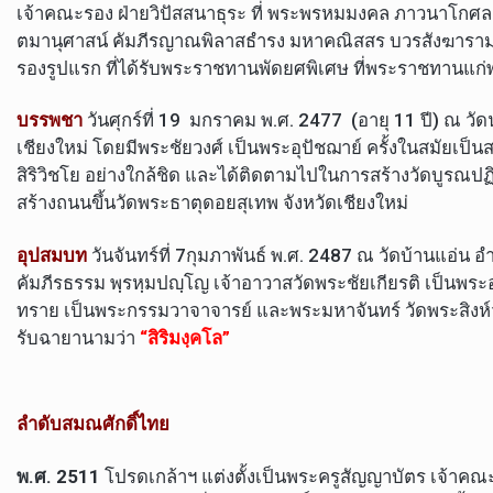
เจ้าคณะรอง ฝ่ายวิปัสสนาธุระ ที่ พระพรหมมงคล ภาวนาโกศลสุ
ตมานุศาสน์ คัมภีรญาณพิลาสธำรง มหาคณิสสร บวรสังฆารา
รองรูปแรก ที่ได้รับพระราชทานพัดยศพิเศษ ที่พระราชทานแก
บรรพชา
วันศุกร์ที่ 19 มกราคม พ.ศ. 2477 (อายุ 11 ปี) ณ ว
เชียงใหม่ โดยมีพระชัยวงศ์ เป็นพระอุปัชฌาย์ ครั้งในสมัยเป็
สิริวิชโย อย่างใกล้ชิด และได้ติดตามไปในการสร้างวัดบูรณปฏิส
สร้างถนนขึ้นวัดพระธาตุดอยสุเทพ จังหวัดเชียงใหม่
อุปสมบท
วันจันทร์ที่ 7กุมภาพันธ์ พ.ศ. 2487 ณ วัดบ้านแอ่น 
คัมภีรธรรม พฺรหฺมปญฺโญ เจ้าอาวาสวัดพระชัยเกียรติ เป็นพระอ
ทราย เป็นพระกรรมวาจาจารย์ และพระมหาจันทร์ วัดพระสิงห์
รับฉายานามว่า
“สิริมงฺคโล”
ลำดับสมณศักดิ์ไทย
พ.ศ. 2511
โปรดเกล้าฯ แต่งตั้งเป็นพระครูสัญญาบัตร เจ้าคณ