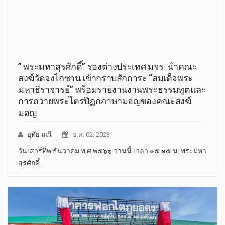
” พระมหาสุรศักดิ์” รองต่างประเทศ มจร นำคณะ
สงฆ์วัดจงไถซาน เข้ากราบสักการะ “สมเด็จพระ
มหาธีราจารย์” พร้อมรายงานงานพระธรรมทูตและ
การถวายพระไตรปิฏกภาษามอญของคณะสงฆ์
มอญ
อุทัย มณี
ธ.ค. 02, 2023
วันเสาร์ที่๒ ธันวาคม พ.ศ.๒๕๖๖ วานนี้ เวลา ๑๕.๑๕ น. พระมหา
สุรศักดิ์…