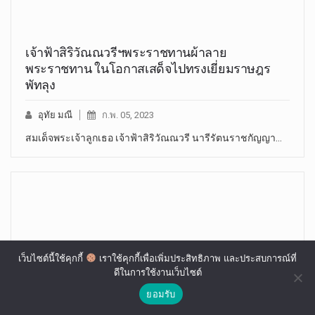
เจ้าฟ้าสิริวัณณวรีฯพระราชทานผ้าลาย
พระราชทาน ในโอกาสเสด็จไปทรงเยี่ยมราษฎร
พัทลุง
อุทัย มณี
ก.พ. 05, 2023
สมเด็จพระเจ้าลูกเธอ เจ้าฟ้าสิริวัณณวรี นารีรัตนราชกัญญา…
เว็บไซต์นี้ใช้คุกกี้
เราใช้คุกกี้เพื่อเพิ่มประสิทธิภาพ และประสบการณ์ที่
ดีในการใช้งานเว็บไซต์
ยอมรับ