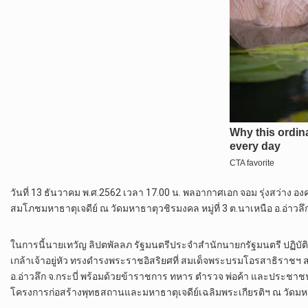
วันที่ 13 ธันวาคม พ.ศ.2562 เวลา 17.00 น. พลอากาศเอก จอม รุ่งสว่าง
สมโภชมหาธาตุเจดีย์ ณ วัดมหาธาตุวชิรมงคล หมู่ที่ 3 ต.นาเหนือ อ.อ่าวลึก
ในการนี้นายเทวัญ ลิปตพัลลภ รัฐมนตรีประจำสำนักนายกรัฐมนตรี ปฏิบั
เกล้าเจ้าอยู่หัว ทรงดำรงพระราชอิสริยศที่ สมเด็จพระบรมโอรสาธิราช
อ.อ่าวลึก จ.กระบี่ พร้อมด้วยข้าราชการ ทหาร ตำรวจ พ่อค้า และประชา
โครงการก่อสร้างพุทธสถานและมหาธาตุเจดีย์เฉลิมพระเกียรติฯ ณ วัดมห