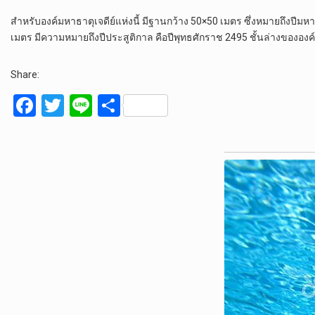
สำหรับองค์มหาธาตุเจดีย์แห่งนี้ มีฐานกว้าง 50×50 เมตร ซึ่งหมายถึงปี
เมตร มีความหมายถึงปีประสูติกาล คือปีพุทธศักราช 2495 ชั้นล่างของ
Share:
F
T
Li
S
a
wi
n
h
ce
tt
e
ar
b
er
e
o
o
k