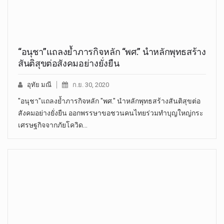
“อนุชา”แถลงย้ำภารกิจหลัก “พศ.” นำหลักพุทธสร้าง
สันติสุขต่อสังคมอย่างยั่งยืน
อุทัย มณี
ก.ย. 30, 2020
"อนุชา"แถลงย้ำภารกิจหลัก "พศ." นำหลักพุทธสร้างสันติสุขต่อ
สังคมอย่างยั่งยืน ออกพรรษาขอชวนคนไทยร่วมทำบุญใหญ่กระ
เศรษฐกิจจากภัยโควิด…