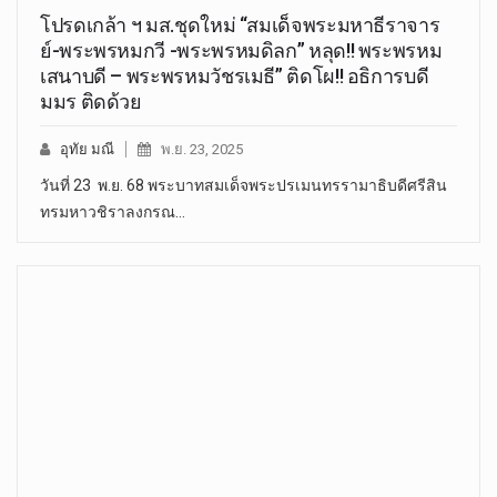
โปรดเกล้า ฯ มส.ชุดใหม่ “สมเด็จพระมหาธีราจาร
ย์-พระพรหมกวี -พระพรหมดิลก” หลุด!! พระพรหม
เสนาบดี – พระพรหมวัชรเมธี” ติดโผ!! อธิการบดี
มมร ติดด้วย
อุทัย มณี
พ.ย. 23, 2025
วันที่ 23 พ.ย. 68 พระบาทสมเด็จพระปรเมนทรรามาธิบดีศรีสิน
ทรมหาวชิราลงกรณ…