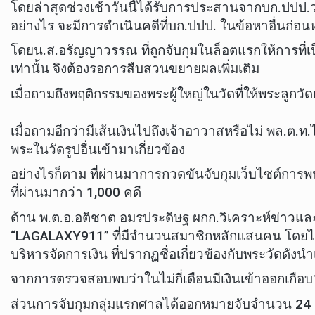
โดยล่าสุดช่วงเช้าวันนี้ได้รับการประสานจากบก.ปปป.
อย่างไร จะมีการดำเนินคดีที่บก.ปปป. ในข้อหาอื่นก่อนหร
โดยน.ส.อรัญญาวรรณ ที่ถูกจับกุมในล็อตแรกให้การที่เ
เท่านั้น จึงต้องรอการสืบสวนขยายผลเพิ่มเติม
เมื่อถามถึงพฤติกรรมของพระผู้ใหญ่ในวัดที่ให้พระลูกว
เมื่อถามอีกว่ามีเส้นเงินไปถึงเจ้าอาวาสหรือไม่ พล.ต.
พระในวัดรูปอื่นเข้ามาเกี่ยวข้อง
อย่างไรก็ตาม ที่ผ่านมาการกวดขันจับกุมเว็บไซต์การพนั
ที่ผ่านมากว่า 1,000 คดี
ด้าน พ.ต.อ.อติชาต อมรประดิษฐ ผกก.วิเคราะห์ข่าวและ
“LAGALAXY911” ที่มีจำนวนสมาชิกหลักแสนคน โดยได้มีก
บริหารจัดการเงิน ที่ปรากฏชื่อเกี่ยวข้องกับพระวัดดัง
จากการตรวจสอบพบว่าในไม่กี่เดือนมีเงินเข้าออกเกือ
ส่วนการจับกุมกลุ่มแรกศาลได้ออกหมายจับจำนวน 24 ราย จั