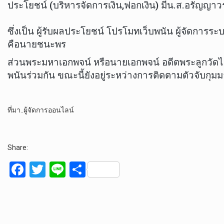
ประโยชน์ (บริหารจัดการเงิน,ฟอกเงิน) มีน.ส.อรัญญาว
ซึ่งเป็น ผู้รับผลประโยชน์ โปรโมทเว็บพนัน ผู้จัดการร
คือนายชนะพร
ส่วนพระมหาเอกพจน์ หรือนายเอกพจน์ อดีตพระลูกวัดไร่ขิง
พนันร่วมกัน ขณะนี้ยังอยู่ระหว่างการติดตามตัวจับกุมม
ที่มา..ผู้จัดการออนไลน์
Share:
F
T
Li
S
a
wi
n
h
ce
tt
e
ar
b
er
e