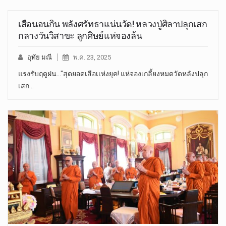
เสือนอนกิน พลังศรัทธาแน่นวัด! หลวงปู่ศิลาปลุกเสก
กลางวันวิสาขะ ลูกศิษย์แห่จองล้น
อุทัย มณี
พ.ค. 23, 2025
แรงรับฤดูฝน..."สุดยอดเสือเเห่งยุค! แห่จองเกลี้ยงหมดวัดหลังปลุก
เสก…