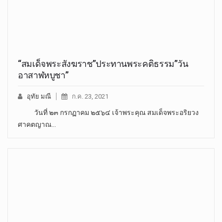
“สมเด็จพระสังฆราช”ประทานพระคติธรรม”วัน
อาสาฬหบูชา”
อุทัย มณี
ก.ค. 23, 2021
วันที่ ๒๓ กรกฏาคม ๒๕๖๔ เจ้าพระคุณ สมเด็จพระอริยวง
ศาคตญาณ…