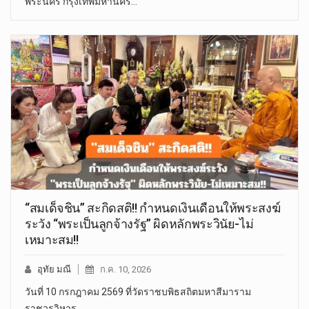
พระนคร กรุงเทพมหานคร…
“สมเด็จชิน” สะกิดสติ!! กำหนดเงินเดือนให้พระสงฆ์
ระวัง “พระเป็นลูกจ้างรัฐ” ผิดหลักพระวินัย-ไม่
เหมาะสม!!
อุทัย มณี
ก.ค. 10, 2026
วันที่ 10 กรกฎาคม 2569 ที่วัดราชบพิธสถิตมหาสีมาราม
ราชวรวิหาร…