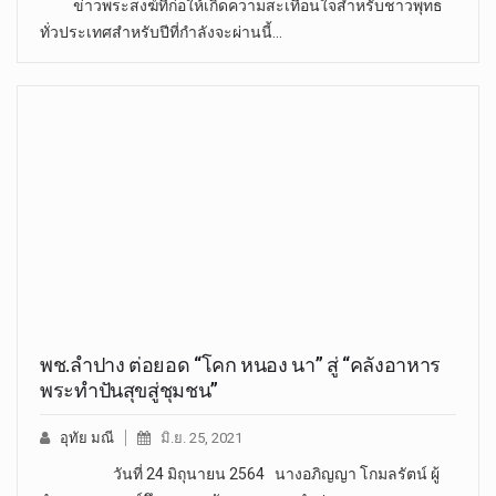
ข่าวพระสงฆ์ที่ก่อให้เกิดความสะเทือนใจสำหรับชาวพุทธ
ทั่วประเทศสำหรับปีที่กำลังจะผ่านนี้…
พช.ลำปาง ต่อยอด “โคก หนอง นา” สู่ “คลังอาหาร
พระทำปันสุขสู่ชุมชน”
อุทัย มณี
มิ.ย. 25, 2021
วันที่ 24 มิถุนายน 2564 นางอภิญญา โกมลรัตน์ ผู้