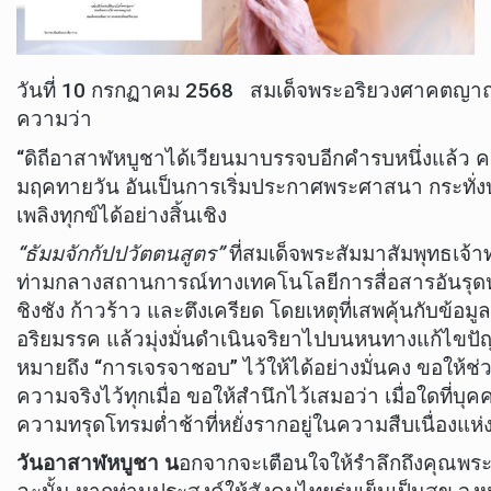
วันที่ 10 กรกฏาคม 2568 สมเด็จพระอริยวงศาคตญาณ
ความว่า
“ดิถีอาสาฬหบูชาได้เวียนมาบรรจบอีกคำรบหนึ่งแล้ว ค
มฤคทายวัน อันเป็นการเริ่มประกาศพระศาสนา กระทั่งบั
เพลิงทุกข์ได้อย่างสิ้นเชิง
“ธัมมจักกัปปวัตตนสูตร”
ที่สมเด็จพระสัมมาสัมพุทธเจ้าทร
ท่ามกลางสถานการณ์ทางเทคโนโลยีการสื่อสารอันรุดหน
ชิงชัง ก้าวร้าว และตึงเครียด โดยเหตุที่เสพคุ้นกับ
อริยมรรค แล้วมุ่งมั่นดำเนินจริยาไปบนหนทางแก้ไขปัญ
หมายถึง “การเจรจาชอบ” ไว้ให้ได้อย่างมั่นคง ขอให้
ความจริงไว้ทุกเมื่อ ขอให้สำนึกไว้เสมอว่า เมื่อใดที
ความทรุดโทรมต่ำช้าที่หยั่งรากอยู่ในความสืบเนื่องแห
วันอาสาฬหบูชา น
อกจากจะเตือนใจให้รำลึกถึงคุณพระร