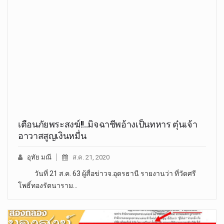
เตือนภัยพระสงฆ์!!..มิจฉาชีพอ้างเป็นทหาร ตุ๋นเจ้า
อาวาสสูญเงินหมื่น
อุทัย มณี
ส.ค. 21, 2020
วันที่ 21 ส.ค. 63 ผู้สื่อข่าวจ.อุดรธานี รายงานว่า ที่วัดศรี
โพธิ์ทองรัตนาราม…