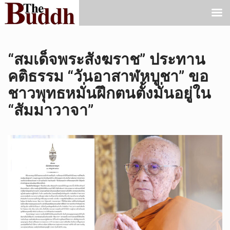
“สมเด็จพระสังฆราช” ประทาน
คติธรรม “วันอาสาฬหบูชา” ขอ
ชาวพุทธหมั่นฝึกตนตั้งมั่นอยู่ใน
“สัมมาวาจา”