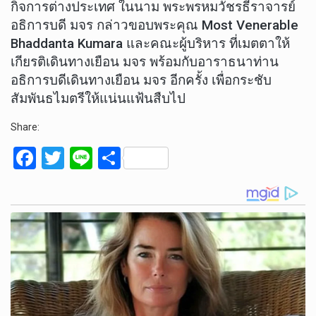
กิจการต่างประเทศ ในนาม พระพรหมวัชรธีราจารย์
อธิการบดี มจร กล่าวขอบพระคุณ Most Venerable
Bhaddanta Kumara และคณะผู้บริหาร ที่เมตตาให้
เกียรติเดินทางเยือน มจร พร้อมกับอาราธนาท่าน
อธิการบดีเดินทางเยือน มจร อีกครั้ง เพื่อกระชับ
สัมพันธไมตรีให้แน่นแฟ้นสืบไป
Share:
F
T
Li
S
a
wi
n
h
ce
tt
e
ar
b
er
e
o
o
k