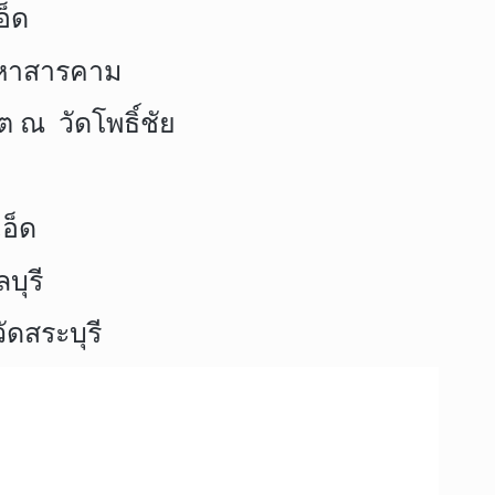
อ็ด
มหาสารคาม
ต ณ วัดโพธิ์ชัย
อ็ด
บุรี
ัดสระบุรี