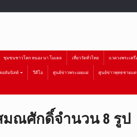
ชุมชนชาวโคก หนอง นา โมเดล
เที่ยววัดทั่วไทย
แวดวงพระเครื่
คอลัมนิสต์
วีดีโอ
ศูนย์ข่าวพระเผยแผ่
ศูนย์ข่าวพุทธชายแด
มณศักดิ์จำนวน 8 รูป