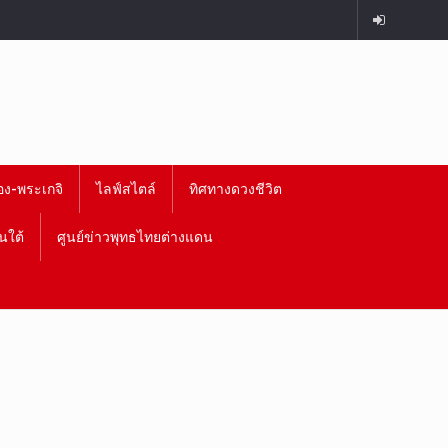
อง-พระเกจิ
ไลฟ์สไตล์
ทิศทางดวงชีวิต
นใต้
ศูนย์ข่าวพุทธไทยต่างแดน