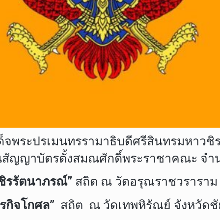
็จพระปรเมนทรรามาธิบดีศรีสินทรมหาวชิราล
ญาบัตรตั้งสมณศักดิ์พระราชาคณะ จำนวน 
ิรรัตนาภรณ์”
สถิต ณ วัดอรุณราชวราราม
รกิจโกศล”
สถิต ณ วัดเทพหิรัณย์ จังหวัดช