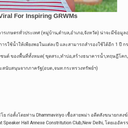
ารเกษตรทั่วประเทศ (หมู่บ้าน,ตำบล,อำเภอ,จังหวัด) น่าจะมีข้อมูลอย
การใช้น้ำให้เพียงพอในแต่ละปี และสามารถสำรองใช้ได้อีก 1 ปี กรณ
ปอร์เซนต์ ของพื้นที่ทั้งหมด( ขุดสระ,ทำบ่อ,สร้างธนาคารน้ำ,ทฤษฎีโค
และสนับสนุนจากภาครัฐ(อบต.,จนท.กระทรวงทรัพย์ฯ)
มวิริโย ก่อตั้งโดยท่าน Dhammaviriyo เชื้อสายพม่า อดีตสังฆนายกสง
 Speaker Hall Annexe Constritution Club,New Delhi, โดยเออัครร