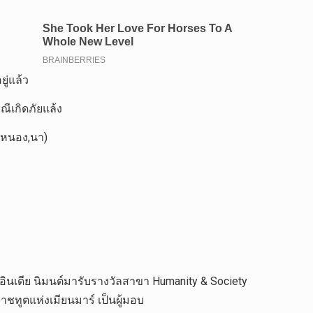
ู่แล้ว
ีเกิดภัยแล้ง
ก,หนอง,นา)
ฆ์อินเดีย นิมนต์มารับรางวัลสาขา Humanity & Society
าชทูตแห่งเมียนมาร์ เป็นผู้มอบ