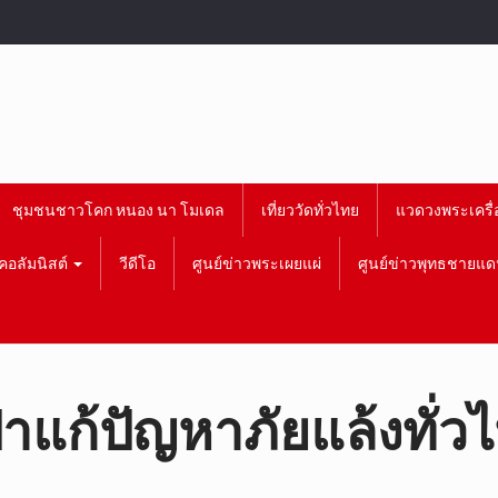
ชุมชนชาวโคก หนอง นา โมเดล
เที่ยววัดทั่วไทย
แวดวงพระเครื่
คอลัมนิสต์
วีดีโอ
ศูนย์ข่าวพระเผยแผ่
ศูนย์ข่าวพุทธชายแด
่าแก้ปัญหาภัยแล้งทั่ว