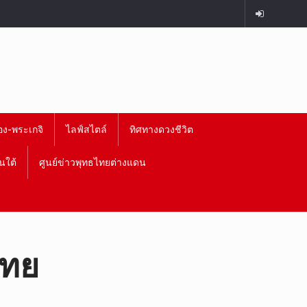
อง-พระเกจิ
ไลฟ์สไตล์
ทิศทางดวงชีวิต
นใต้
ศูนย์ข่าวพุทธไทยต่างแดน
ไทย