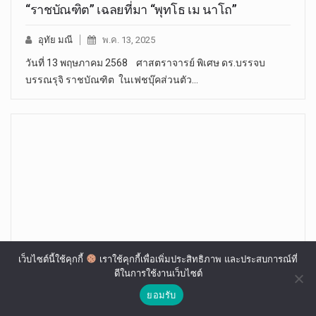
“ราชบัณฑิต” เฉลยที่มา “พุทโธ เม นาโถ”
อุทัย มณี
พ.ค. 13, 2025
วันที่ 13 พฤษภาคม 2568 ศาสตราจารย์ พิเศษ ดร.บรรจบ
บรรณรุจิ ราชบัณฑิต ในเฟชบุ๊คส่วนตัว…
เว็บไซต์นี้ใช้คุกกี้
เราใช้คุกกี้เพื่อเพิ่มประสิทธิภาพ และประสบการณ์ที่
ดีในการใช้งานเว็บไซต์
“วัดปรกวัดมอญชื่อดัง”พระภิกษุ-สามเณร-เด็กวัด
ยอมรับ
ติดโควิดเกือบยกวัด