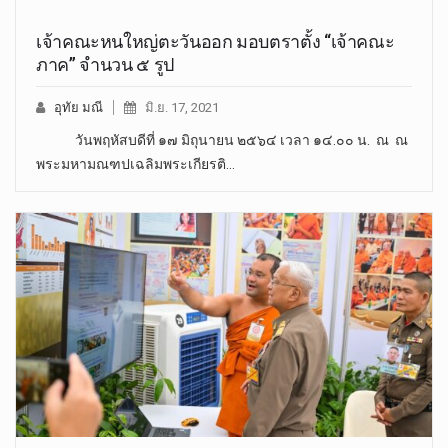
เจ้าคณะหนใหญ่ตะวันออก มอบตราตั้ง “เจ้าคณะ
ภาค” จำนวน ๕ รูป
อุทัย มณี
มิ.ย. 17, 2021
วันพฤหัสบดีที่ ๑๗ มิถุนายน ๒๕๖๔ เวลา ๑๔.๐๐ น. ณ ณ
พระมหามณฑปเฉลิมพระเกียรติ…