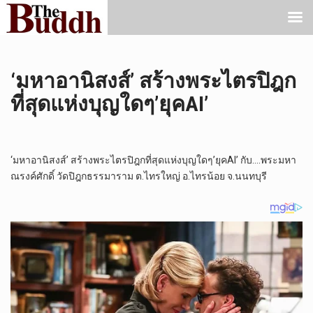
‘มหาอานิสงส์’ สร้างพระไตรปิฎก
ที่สุดแห่งบุญใดๆ’ยุคAI’
‘มหาอานิสงส์’ สร้างพระไตรปิฎกที่สุดแห่งบุญใดๆ’ยุคAI’ กับ….พระมหา
ณรงค์ศักดิ์ วัดปิฎกธรรมาราม ต.ไทรใหญ่ อ.ไทรน้อย จ.นนทบุรี