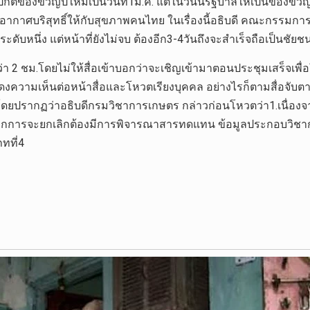
่งปกติของขวัญปีใหม่เป็นวันที่1ม.ค. แต่ในวันนี้รัฐบาลให้เป็นของ
อากาศบริสุทธิ์ให้กับสุขภาพคนไทย ในเรื่องนี้อธิบดี คณะกรรมการ ไ
ใจระดับหนึ่ง แต่หน้าที่ยังไม่จบ ต้องอีก3-4วันถึงจะสำเร็จถือเป็
ากว่า 2 ชม.โดยไม่ให้สื่อเข้าบอกว่าจะเชิญเข้ามาตอนประชุมเสร็
สดงความเห็นต่อหน้าสื่อและโหวตเรียงบุคคล อย่างไรก็ตามสื่อจับตา
 โดยปรากฏว่าอธิบดีกรมวิชาการเกษตร กล่าวก่อนโหวตว่า1.เนื
กการจะยกเลิกต้องมีการพิจารณาสารทดแทน ข้อมูลประกอบวิชาการเชิ
ทที่4