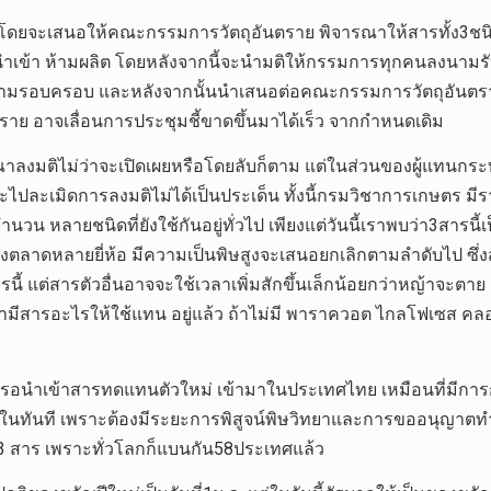
โดยจะเสนอให้คณะกรรมการวัตถุอันตราย พิจารณาให้สารทั้ง3ชนิดซึ่
นำเข้า ห้ามผลิต โดยหลังจากนี้จะนำมติให้กรรมการทุกคนลงนามรั
ความรอบครอบ และหลังจากนั้นนำเสนอต่อคณะกรรมการวัตถุอันตราย 
ราย อาจเลื่อนการประชุมชี้ขาดขึ้นมาได้เร็ว จากกำหนดเดิม
าลงมติไม่ว่าจะเปิดเผยหรือโดยลับก็ตาม แต่ในส่วนของผู้แท
่จะไปละเมิดการลงมติไม่ได้เป็นประเด็น ทั้งนี้กรมวิชาการเกษตร 
วน หลายชนิดที่ยังใช้กันอยู่ทั่วไป เพียงแต่วันนี้เราพบว่า3สารน
้องตลาดหลายยี่ห้อ มีความเป็นพิษสูงจะเสนอยกเลิกตามลำดับไป ซึ่
ี้ แต่สารตัวอื่นอาจจะใช้เวลาเพิ่มสักขึ้นเล็กน้อยกว่าหญ้าจะตาย 
ะ รู้ว่ามีสารอะไรให้ใช้แทน อยู่แล้ว ถ้าไม่มี พาราควอต ไกลโฟเซส ค
จะรอนำเข้าสารทดแทนตัวใหม่ เข้ามาในประเทศไทย เหมือนที่มีกา
ด้ในทันที เพราะต้องมีระยะการพิสูจน์พิษวิทยาและการขออนุญาตทำต
า 3 สาร เพราะทั่วโลกก็แบนกัน58ประเทศแล้ว