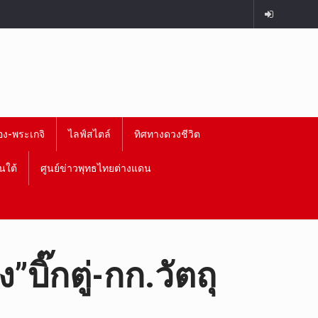
อง-พระเกจิ
ไลฟ์สไตล์
ทิศทางดวงชีวิต
นใต้
ศูนย์ข่าวพุทธไทยต่างแดน
ิ๊กตู่-กก.วัตถุ