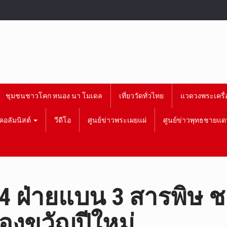
ชุมชนชาวโคก หนอง นา โมเดล
เที่ยววัดทั่วไทย
แวดวงพระเครื่
คอลัมนิสต์
วีดีโอ
ศูนย์ข่าวพระเผยแผ่
ศูนย์ข่าวพุทธชายแด
ฝ่ายแบน 3 สารพิษ ชง”บ
องขวัญปีใหม่