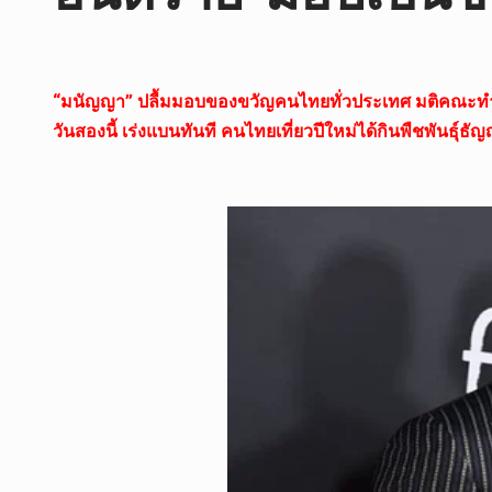
“มนัญญา” ปลื้มมอบของขวัญคนไทยทั่วประเทศ มติคณะทำงาน 
วันสองนี้ เร่งแบนทันที คนไทยเที่ยวปีใหม่ได้กินพืชพันธุ์