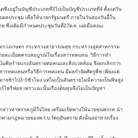
งอยู่ในบัญชีประเภทที่3ไปเป็นบัญชีประเภทที่4 ตั้งแต่วัน
บผลประชุม เพื่อให้นายกรัฐมนตรี ภายในวันสองวันนี้ใน
ซึ่งเดิมมีกำหนดประชุมวันที่27ต.ค. แต่เมื่อคณะ
นกระทรวงเกษตร กระทรวงสาธารณสุข กระทรวงอุตสาหกรรม
มีรายละเอียดครบสมบูรณ์ในเรื่องสารทดแทน วิธีการทำ
ี้เป็นพิษร้ายแรงอันตรายต่อคนและสิ่งแวดล้อม จึงยกเลิกการ
งสารทดแทนหรือวิธีการทดแทน มีผลกำจัดศัตรูพืช เพียงแต่
อาจช้าไป3-5ชั่วโมง แต่ไม่เป็นอันตรายไม่มีความเป็นพิษสูง
ลอร์ไพริฟอส เพราะฉะนั้นเรื่องต้นทุนจึงไม่เป็นปัญหา
รกล่าวหาพรรคภูมิใจไทย เตรียมเปิดทางให้นายทุนพรรค นำ
ามกฎหมายของพ.ร.บ.วัตถุอันตราย ดังนั้นอย่าห่วงเรื่อง