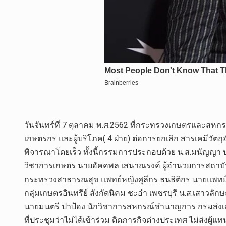
วันจันทร์ที่ 7 ตุลาคม พ.ศ.2562 ที่กระทรวงเกษตรและสห
เกษตรกร และผู้บริโภค( 4 ฝ่าย) ต่อการยกเลิก สารเคมี
พิจารณาโดยเร็ว ทั้งนี้กรรมการประกอบด้วย น.ส.มนัญญา
วิชาการเกษตร นายอัคคพล เสนาณรงค์ ผู้อำนวยการสถาบัน
กระทรวงสาธารณสุข แพทย์หญิงศุลีกร ธนธิติกร นายแพทย์
กลุ่มเกษตรอินทรีย์ สังกัดนิคม ชะอำ เพชรบุรี น.ส.เสา
นายมนตรี ปาป้อง นักวิชาการสหกรณ์ชำนาญการ กรมส่งเสริ
ที่ประชุมว่าไม่ได้เข้าร่วม ติดภารกิจต่างประเทศ ไม่ส่งผู้แท