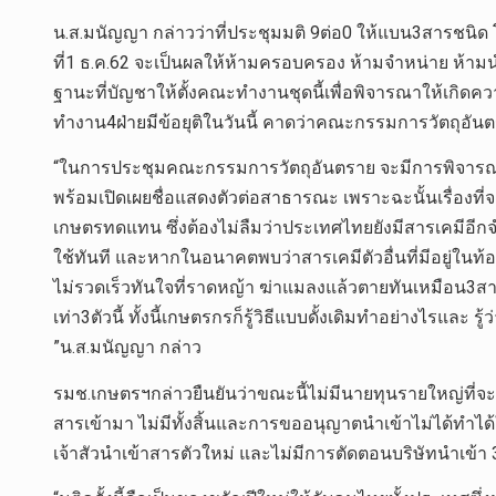
น.ส.มนัญญา กล่าวว่าที่ประชุมมติ 9ต่อ0 ให้แบน3สารชนิด 
ที่1 ธ.ค.62 จะเป็นผลให้ห้ามครอบครอง ห้ามจำหน่าย ห้าม
ฐานะที่บัญชาให้ตั้งคณะทำงานชุดนี้เพื่อพิจารณาให้เกิด
ทำงาน4ฝ่ายมีข้อยุติในวันนี้ คาดว่าคณะกรรมการวัตถุอันต
“ในการประชุมคณะกรรมการวัตถุอันตราย จะมีการพิจารณ
พร้อมเปิดเผยชื่อแสดงตัวต่อสาธารณะ เพราะฉะนั้นเรื่องที
เกษตรทดแทน ซึ่งต้องไม่ลืมว่าประเทศไทยยังมีสารเคมีอีกจำน
ใช้ทันที และหากในอนาคตพบว่าสารเคมีตัวอื่นที่มีอยู่ในท
ไม่รวดเร็วทันใจที่ราดหญ้า ฆ่าแมลงแล้วตายทันเหมือน3สารน
เท่า3ตัวนี้ ทั้งนี้เกษตรกรก็รู้วิธีแบบดั้งเดิมทำอย่างไรแล
”น.ส.มนัญญา กล่าว
รมช.เกษตรฯกล่าวยืนยันว่าขณะนี้ไม่มีนายทุนรายใหญ่ที่
สารเข้ามา ไม่มีทั้งสิ้นและการขออนุญาตนำเข้าไม่ได้ทำไ
เจ้าสัวนำเข้าสารตัวใหม่ และไม่มีการตัดตอนบริษัทนำเข้