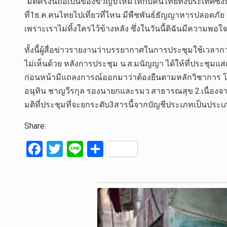
“มติครั้งนี้ถือเป็นของขวัญปีใหม่ให้กับคนไทยทั้งประเทศซึ
ที่1ธ.ค.คนไทยไปเที่ยวที่ไหน มีพืชพันธ์ธัญญาหารปลอดภัย 
เพราะเราไม่ทิ้งใครไว้ข้างหลัง ซึ่งในวันนี้ดิฉันมีความพอ
ทั้งนี้ผู้สื่อข่าวรายงานว่าบรรยากาศในการประชุมใช้เวล
ไม่เห็นด้วย หลังการประชุม น.ส.มนัญญา ได้ให้ที่ประชุมแ
ก่อนหน้ามีแถลงการณ์ออกมาว่าต้องยืนตามหลักวิชาการ
อนุทิน ชาญวีรกุล รองนายกและรมว.สาธารณสุข 2.เนื่องจา
มติที่ประชุมที่จะยกระดับ3สารนี้จากบัญชีประเภทเป็นประเภ
Share:
F
T
Li
S
a
wi
n
h
ce
tt
e
ar
b
er
e
o