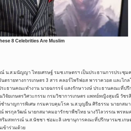
กรณ์ น.ส.มนัญญา ไทยเศรษฐ์ รมช.เกษตรฯ เป็นประธานการประชุมค
วัตถุอันตรายทางการเกษตร 3 สาร คลอร์ไพริฟอส พาราควอต และไ
 ประธานคณะทำงาน นายฉกรรจ์ แสงรักษาวงษ์ ประธานคณะที่ปรึกษา
วิจัยเกษตรวิศวะกรรม กรมวิชาการเกษตร แพทย์หญิงสุมณี วัชรส
ชำนาญการพิเศษ กรมควบคุมโรค น.ส.บุญยืน ศิริธรรม นายกสมาคมส
วลักษณ์ พรกุลวัฒน์ นายกสมาคมอารักขาพืชไทย นางวิไลวรรณ พรห
มสหกรณ์ น.ส.นัชชา ช่อมะลิ เลขานุการคณะที่ปรึกษารมช.เกษตรฯ
นเข้าร่วมด้วย