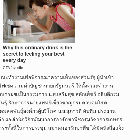
ณะทำงานเพื่อพิจารณาความเห็นของส่วนรัฐ ผู้นำเข้า
กลโฟเซต ตามคำบัญชานายกรัฐมนตรี ให้ตั้งคณะทำงาน
รมช.เป็นกรรมการ น.ส.เสริมสุข สลักเพ็ชร์ อธิบดีกรม
ินธุ์ รักษาการนายแพทย์เชี่ยวชาญกรมควบคุมโรค
หพันธุ์องค์กรผู้บริโภค น.ส.สุภาวดี ทับทิม ประธาน
มคำ ผอ.สำนักวิจัยพัฒนาการอารักขาพืชกรมวิชาการเกษตร
ทั้งนี้ในการประชุม สมาคมอารักขาพืช ได้มีหนังสือแจ้ง