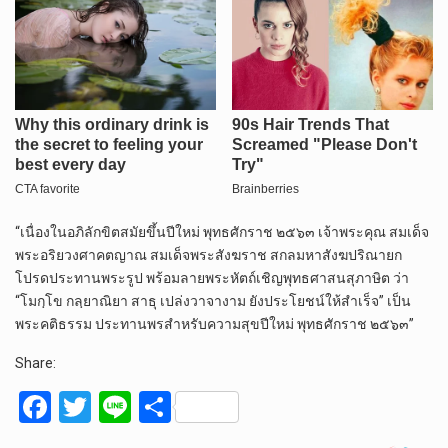
“เนื่องในอภิลักขิตสมัยขึ้นปีใหม่ พุทธศักราช ๒๕๖๓ เจ้าพระคุณ สมเด็จ
พระอริยวงศาคตญาณ สมเด็จพระสังฆราช สกลมหาสังฆปริณายก
โปรดประทานพระรูป พร้อมลายพระหัตถ์เชิญพุทธศาสนสุภาษิต ว่า
“โมกฺโข กลฺยาณิยา สาธุ เปล่งวาจางาม ยังประโยชน์ให้สำเร็จ” เป็น
พระคติธรรม ประทานพรสำหรับความสุขปีใหม่ พุทธศักราช ๒๕๖๓”
Share:
F
T
Li
S
a
wi
n
h