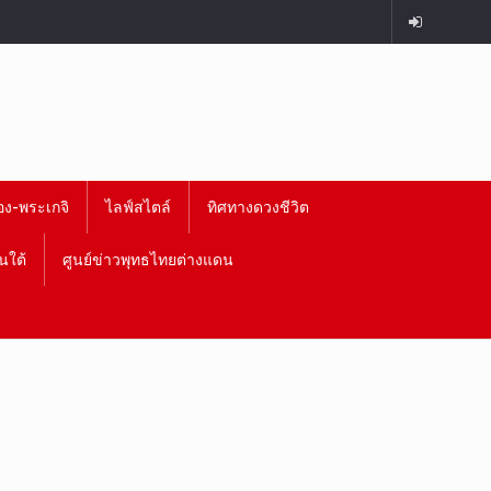
อง-พระเกจิ
ไลฟ์สไตล์
ทิศทางดวงชีวิต
นใต้
ศูนย์ข่าวพุทธไทยต่างแดน