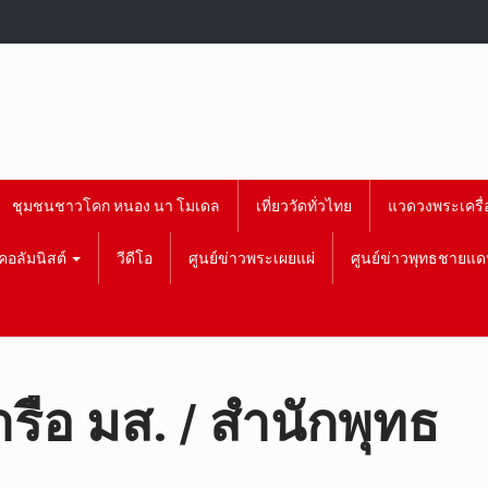
ชุมชนชาวโคก หนอง นา โมเดล
เที่ยววัดทั่วไทย
แวดวงพระเครื่
คอลัมนิสต์
วีดีโอ
ศูนย์ข่าวพระเผยแผ่
ศูนย์ข่าวพุทธชายแด
รือ มส. / สำนักพุทธ