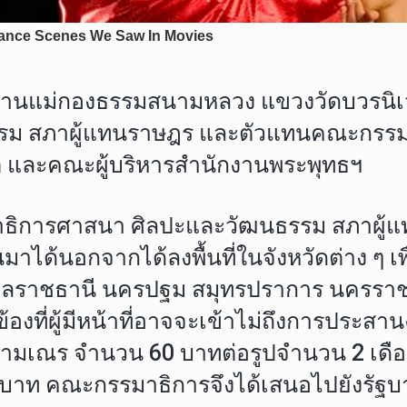
่สํานักงานแม่กองธรรมสนามหลวง แขวงวัดบวร
ม สภาผู้แทนราษฎร และตัวแทนคณะกรรมาธ
 และคณะผู้บริหารสำนักงานพระพุทธฯ
การศาสนา ศิลปะและวัฒนธรรม สภาผู้แทน
่านมาได้นอกจากได้ลงพื้นที่ในจังหวัดต่าง ๆ
่ อุบลราชธานี นครปฐม สมุทรปราการ นครราช
ข้องที่ผู้มีหน้าที่อาจจะเข้าไม่ถึงการประ
กษุ-สามเณร จำนวน 60 บาทต่อรูปจำนวน 2
 บาท คณะกรรมาธิการจึงได้เสนอไปยังรัฐบาล