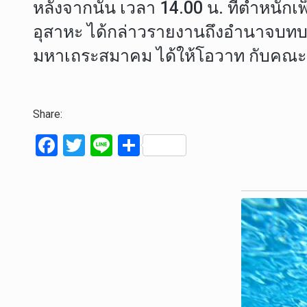
หลังจากนั้น เวลา 14.00 น. ที่ตำหน
อุสาหะ ได้กล่าวรายงานถึงอำนาจบทบา
มหาเถระสมาคม ได้ให้โอวาท กับคณะก
Share:
F
T
Li
S
a
wi
n
h
ce
tt
e
ar
b
er
e
o
o
k