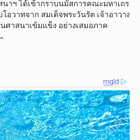
รศาสนาฯ ได้เข้ากราบนมัสการคณะมหาเถรสม
ับโอวาทจาก สมเด็จพระวันรัต เจ้าอาวาสว
ันศาสนาเข้มแข็ง อย่างเสมอภาค
**