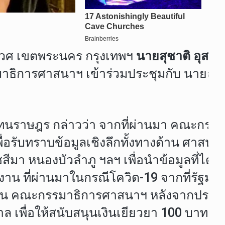
นิเวศ เขตพระนคร กรุงเทพฯ
นายสุชาติ อุสาห
ิการศาสนาฯ เข้าร่วมประชุมกับ นายณรงค
ราษฎร กล่าวว่า จากที่ผ่านมา คณะกรรม
 เพื่อรับทราบข้อมูลเชิงลึกทั้งทางด้าน ศาส
สีมา หนองบัวลำภู ฯลฯ เพื่อนำข้อมูลที่ได
สานงาน ที่ผ่านมาในกรณีโควิด-19 จากที่รัฐ
 เดือน คณะกรรมาธิการศาสนาฯ หลังจากประ
 เพื่อให้สนับสนุนเงินเยียวยา 100 บาทขึ้