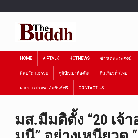
HOME
VIPTALK
HOTNEWS
ข่าวเด่นพระสงฆ์
ศิลปวัฒนธรรม
ภูมิปัญญาท้องถิ่น
กินเที่ยวทั่วไทย
ฝากข่าวประชาสัมพันธ์ฟรี
CONTACT US
มส.มีมติตั้ง “20 
มุนี” อย่างเหนียวดู