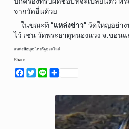
ปกครองที่รับผิดชอบที่จะเปลี่ยนตัว พร
จากวัดอื่นด้วย
ในขณะที่
“แหล่งข่าว”
วัดใหญ่อย่างน้
ไว้ เช่น วัดพระธาตุหนองแวง จ.ขอนแก
แหล่งข้อมูล: ไทยรัฐออนไลน์
Share:
F
T
Li
S
a
wi
n
h
ce
tt
e
ar
b
er
e
o
o
k