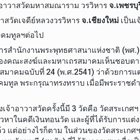
้าอาวาสวัดมหาสมณาราม วรวิหาร
จ.เพชรบุร
าวาสวัดเจดีย์หลวงวรวิหาร
จ.เชียงใหม่
เป็นเ
งคมทูลฯต่อไป
รสำนักงานพระพุทธศาสนาแห่งชาติ (พศ.) ฐ
งของคณะสงฆ์และมหาเถรสมาคมเห็นชอบตาม
มาคมฉบับที่ 24 (พ.ศ.2541) ว่าด้วยการแต่
ทูล พระกรุณาทรงทราบ เมื่อมีพระราชดำริ
เจ้าอาวาสวัดครั้งนี้มี 3 วัดคือ วัดสระเกศ
าในคดีเงินทอนวัด และผู้ที่ได้รับการแต่งตั้
ล้ว แต่อย่างไรก็ตาม ในส่วนของวัดสระเก