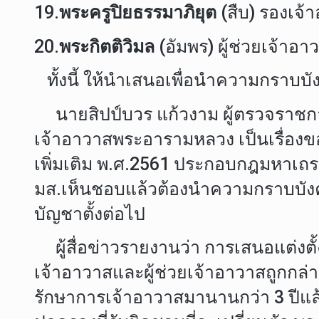
19.
พระครูปิยธรรมาภิยุต
(สืบ) รองเจ
20.
พระกิตติวิมล
(อัมพร) ผู้ช่วยเจ้าอ
ทั้งนี้ ให้นำเสนอเพื่อนำความกราบบั
นายสิปป์บวร แก้วงาม ผู้ตรวจราชกา
เจ้าอาวาสพระอารามหลวง เป็นเรื่อ
เพิ่มเติม พ.ศ.2561 ประกอบกฎมหาเถรส
มส.เห็นชอบแล้วต้องนำความกราบบังคม
บัญชาตั้งต่อไป
ผู้สื่อข่าวรายงานว่า การเสนอแต่งตั้ง
เจ้าอาวาสและผู้ช่วยเจ้าอาวาสถูกกล่าวห
รักษาการเจ้าอาวาสมานานกว่า 3 ปีแ