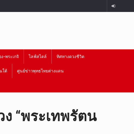
อง-พระเกจิ
ไลฟ์สไตล์
ทิศทางดวงชีวิต
นใต้
ศูนย์ข่าวพุทธไทยต่างแดน
ลวง “พระเทพรัตน