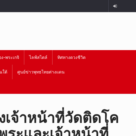
อง-พระเกจิ
ไลฟ์สไตล์
ทิศทางดวงชีวิต
นใต้
ศูนย์ข่าวพุทธไทยต่างแดน
จ้าหน้าที่วัดติดโค
้พระและเจ้าหน้าที่