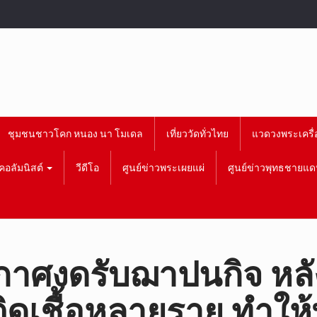
ชุมชนชาวโคก หนอง นา โมเดล
เที่ยววัดทั่วไทย
แวดวงพระเครื่
คอลัมนิสต์
วีดีโอ
ศูนย์ข่าวพระเผยแผ่
ศูนย์ข่าวพุทธชายแด
าศงดรับฌาปนกิจ หลังเ
ู้ติดเชื้อหลายราย ทำให