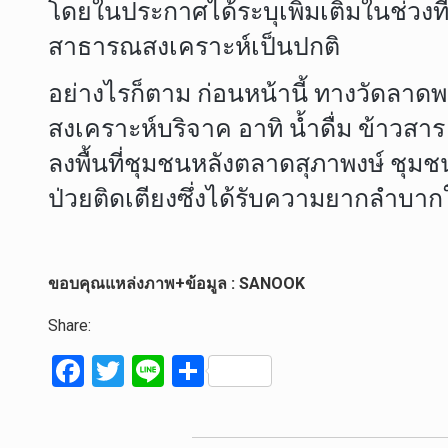
โดยในประกาศได้ระบุเพิ่มเติมในช่วงที
สาธารณสงเคราะห์เป็นปกติ
อย่างไรก็ตาม ก่อนหน้านี้ ทางวัดลาด
สงเคราะห์บริจาค อาทิ น้ำดื่ม ข้าวส
ลงพื้นที่ชุมชนหลังตลาดสุภาพงษ์ ชุมชนโ
ป่วยติดเตียงซึ่งได้รับความยากลำบา
ขอบคุณแหล่งภาพ+ข้อมูล : SANOOK
Share:
F
T
Li
S
a
wi
n
h
ce
tt
e
ar