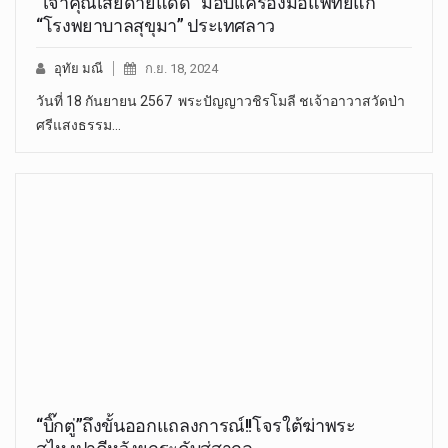
“เจ้าคุณเสียดายแดด” มอบเเครื่องมือแพทย์แก่
“โรงพยาบาลสุขุมา” ประเทศลาว
อุทัย มณี
ก.ย. 18, 2024
วันที่ 18 กันยายน 2567 พระปัญญาวชิรโมลี ชเจ้าอาวาสวัดป่า
ศรีแสงธรรม…
“บิ๊กตู่”ถึงขั้นออกแถลงการณ์!!โจรใต้ฆ่าพระ