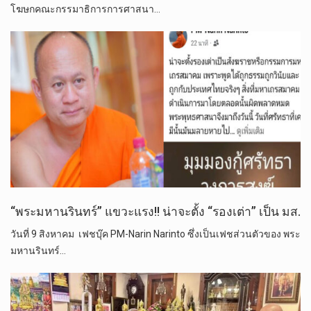
โฆษกคณะกรรมาธิการการศาสนา…
“พระมหานรินทร์” แขวะแรง!! น่าจะตั้ง “รองเต่า” เป็น มส.
วันที่ 9 สิงหาคม เฟชบุ๊ค PM-Narin Narinto ซึ่งเป็นเฟชส่วนตัวของ พระ
มหานรินทร์…