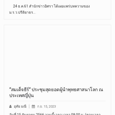
24 ธ.ค.61 สำนักข่าวอิศรา ได้เผยแพร่บทความของ
ม.ร.ว.ปรีดิยาธร…
“สมเด็จธีร์” ประชุมสุดยอดผู้นำพุทธศาสนาโลก ณ
ประเทศญี่ปุ่น
อุทัย มณี
ก.ย. 15, 2023
วันที่ 15 กันยายน 2566 วานนี้เวลา เวลา 09.00 น. (ตามเวลา