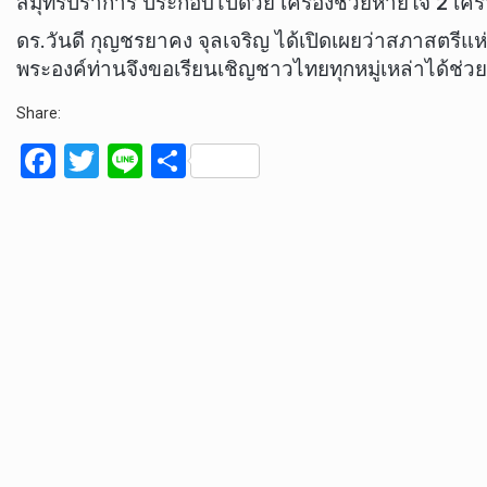
สมุทรปราการ ประกอบไปด้วย เครื่องช่วยหายใจ 2 เครื
ดร.วันดี กุญชรยาคง จุลเจริญ ได้เปิดเผยว่าสภาสตร
พระองค์ท่านจึงขอเรียนเชิญชาวไทยทุกหมู่เหล่าได้ช
Share:
F
T
Li
S
a
wi
n
h
ce
tt
e
ar
b
er
e
o
o
k