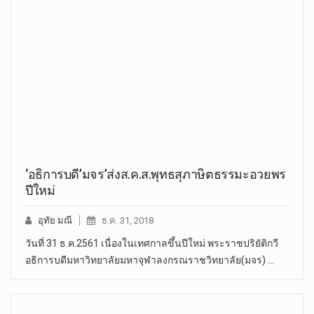
‘อธิการบดี’มจร’ส่งส.ค.ส.พุทธสุภาษิตธรรมะอวยพร
ปีใหม่
อุทัย มณี
ธ.ค. 31, 2018
วันที่ 31 ธ.ค.2561 เนื่องในเทศกาลขึ้นปีใหม่ พระราชปริยัติกวี
อธิการบดีมหาวิทยาลัยมหาจุฬาลงกรณราชวิทยาลัย(มจร) …