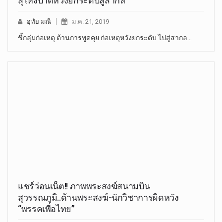
สุไหงปาดีหวังยกระดับสู่สากล
อุทัย มณี
ม.ค. 21, 2019
ชี้กลุ่มก่อเหตุ ต้านการพูดคุย ก่อเหตุหวังยกระดับ ไปสู่สากล…
แชร์ว่อนเน็ต!! ภาพพระสงฆ์สนามบิน
สุวรรณภูมิ..ด้านพระสงฆ์-นักวิชาการผิดหวัง
“พรรคเพื่อไทย”