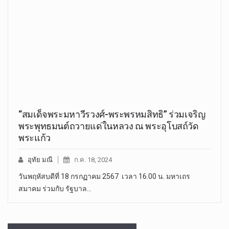
“สมเด็จพระมหาวีรวงศ์-พระพรหมสิทธิ” ร่วมเจริญ
พระพุทธมนต์ถวายแด่ในหลวง ณ พระอุโบสถ์วัด
พระแก้ว
อุทัย มณี
ก.ค. 18, 2024
วันพฤหัสบดีที่ 18 กรกฏาคม 2567 เวลา 16.00 น. มหาเถร
สมาคม ร่วมกับ รัฐบาล…