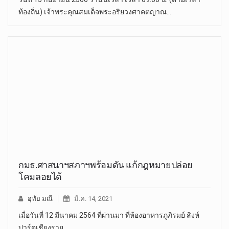
ท้องถิ่น) เจ้าพระคุณสมเด็จพระอริยวงศาคตญาณ…
กมธ.ศาสนาฯสภาฯพร้อมดัน แก้กฎหมายปล่อย
โคมลอยได้
อุทัย มณี
มี.ค. 14, 2021
เมื่อวันที่ 12 มีนาคม 2564 ที่ผ่านมา ที่ห้องอาหารภูภิรมย์ สิงห์
ปาร์คเชียงราย…