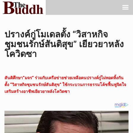
ปรางค์กู่โมเดลตั้ง “วิสาหกิจ
ชุมชนรักษ์สันติสุข” เยียวยาหลัง
โควิดซา
สันติศึกษา”มจร” ร่วมกับเครือข่ายช่วยเหลือคนปรางค์กู่ไม่ทอดทิ้งกัน
ตั้ง “วิสาหกิจชุมชนรักษ์สันติสุข” ใช้กระบวนการธรรมโค้ชฟื้นฟูจิตใจ
เสริมสร้างอาชีพเยียวยาหลังโควิดซา