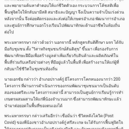
และพยายามค้นหาคำตอบให้แก่ชีวิตตัวเอง กระบวนการโค้ชสติเพื่อ
ฟื้นฟูจิตใจให้กลับมามีสติ สมาธิและปัญญา จึงเป็นความจำเป็นเร่งด่วน
หลังจากนั้น จึงค่อยคัดกรองและส่งต่อให้เกษตรอำเภอ พัฒนาการอำเภอ
และศูนย์การศึกษานอกโรงเรียนไปพัฒนาทักษะด้านอาชีพในท้องถิ่น
ต่อไป
พระมหาหรรษา กล่าวด้วยว่า นอกจากนี้ หลักสูตรสันติศึกษา มจร ได้จับ
มือกับชุมชน ตั้ง “วิสาหกิจชุมชนรักษ์สันติสุข” ขึ้นมา เพื่อรองรับการ
พัฒนาทักษะฝีมือเพื่อสร้างมูลค่าเพิ่มเกี่ยวกับสินค้าและผลิตภัณฑ์ใน
พื้นที่ร่วมกับเครือข่ายต่างๆ ที่มีอยู่แล้วในพื้นที่ เพื่อสร้างงานให้แก่ผู้ที่
กลับมาใช้ชีวิตในชุมชนท้องถิ่น
นายเอกชัย กล่าวว่า อำเภอปรางค์กู่ มีโครงการโคกหนองนากว่า 200
โครงการ ที่ผ่านการดำเนินการของกรมพัฒนาชุมชนมากเป็นอันดับ
สองของศรีสะเกษ โครงการเหล่านี้ สามารถเป็นศูนย์การเรียนรู้การทำ
เกษตรผสมผสานให้แก่พี่น้องจำนวนมาก ซึ่งสามารถพัฒนาทักษะแล้ว
นำมาต่อยอดในพื้นที่ของตนเองได้
พระมหาหรรษา กล่าวเสริมอีกว่า เชื่อมั่นว่า ชีวิตหลังโควิด (Post
Covid) ของพี่น้องชาวอำเภอปรางค์กู่ ศรีสะเกษ จะได้รับการฟื้นฟูจิตใจ