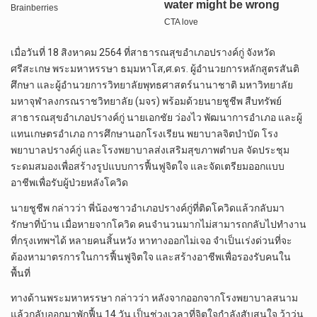
เมื่อวันที่ 18 สิงหาคม 2564 ที่สาธารณสุขอำเภอปรางค์กู่ จังหวัด
ศรีสะเกษ พระมหาหรรษา ธมฺมหาโส,ศ.ดร. ผู้อำนวยการหลักสูตรสันติ
ศึกษา และผู้อำนวยการวิทยาลัยพุทธศาสตร์นานาชาติ มหาวิทยาลัย
มหาจุฬาลงกรณราชวิทยาลัย (มจร) พร้อมด้วยนายชูชีพ สืบทรัพย์
สาธารณสุขอำเภอปรางค์กู่ นายเอกชัย ว่องไว พัฒนาการอำเภอ และผู้
แทนเกษตรอำเภอ การศึกษานอกโรงเรียน พยาบาลจิตบำบัด โรง
พยาบาลปรางค์กู่ และโรงพยาบาลส่งเสริมสุขภาพตำบล จัดประชุม
ระดมสมองเพื่อสร้างรูปแบบการฟื้นฟูจิตใจ และจัดเตรียมออกแบบ
อาชีพเพื่อรับผู้ป่วยหลังโควิด
นายชูชีพ กล่าวว่า พี่น้องชาวอำเภอปรางค์กู่ที่ติดโควิดแล้วกลับมา
รักษาที่บ้าน เมื่อหายจากโควิด คนจำนวนมากไม่สามารถกลับไปทำงาน
ที่กรุงเทพฯได้ หลายคนสิ้นหวัง หาทางออกไม่เจอ จำเป็นเร่งด่วนที่จะ
ต้องหามาตรการในการฟื้นฟูจิตใจ และสร้างอาชีพเพื่อรองรับคนใน
พื้นที่
ทางด้านพระมหาหรรษา กล่าวว่า หลังจากออกจากโรงพยาบาลสนาม
แล้วกลับออกมาพักฟื้น 14 วัน เป็นช่วงเวลาที่จิตใจกำลังสับสนใจ ว้าวุ่น