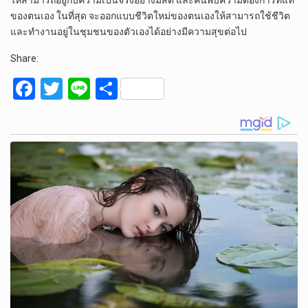
ให้สามารถอยู่กับความเป็นจริงอย่างมีสติ และค้นพบความต้องการที่แท้
ของตนเอง ในที่สุด จะออกแบบชีวิตใหม่ของตนเองให้สามารถใช้ชีวิต
และทำงานอยู่ในชุมชนของตัวเองได้อย่างมีความสุขต่อไป
Share:
F
T
Li
S
a
wi
n
h
ce
tt
e
ar
b
er
e
o
o
k