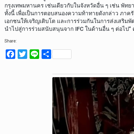
กรุงเทพมหานคร เช่นเดียวกับในจังหวัดอื่น ๆ เช่น พ
ทั้งนี้ เพื่อเป็นการตอบสนองความท้าทายดังกล่าว ภา
เอกชนให้เจริญเติบโต และการร่วมกันในการส่งเสริม
นำไปสู่การร่วมสนับสนุนจาก IFC ในด้านอื่น ๆ ต่อไป” คุ
Share:
F
T
Li
S
a
wi
n
h
ce
tt
e
ar
b
er
e
o
o
k