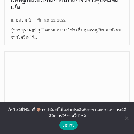
เศรษฐกิจและสังคมจากโควิด-19 สร้างชุมชนเข้ม
แข็ง
อุทัย มณี
ต.ค. 22, 2022
ผู้ว่าฯ สุราษฎร์ ชู “โคก หนอง นา” ช่วยฟื้นฟูเศรษฐกิจและสังคม
จากโควิด-19…
เว็บไซต์นี้ใช้คุกกี้
เราใช้คุกกี้เพื่อเพิ่มประสิทธิภาพ และประสบการณ์ที่
ดีในการใช้งานเว็บไซต์
ยอมรับ
๒๕ มีนาคม ๖๒ วัดทุ่งเสลี่ยมหล่อพระประธานใน
อุโบสถ ‘พระธรรมสามิราชศาสดา’