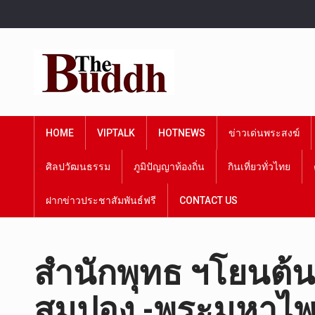
HOME
VIPTALK
HOTNEWS
ข่าวเด่นพระสงฆ์
ศิลปวัฒนธรรม
ภูมิปัญญาท้องถิ่น
กินเที่ยวทั่วไทย
ฝากข่าวประชาสัมพันธ์ฟรี
CONTACT US
สำนักพุทธ ฯโยนต้
สมปอง -พระมหาไพร