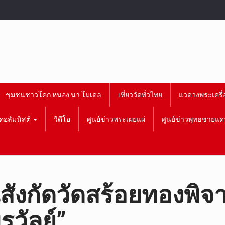
ชุมชนชาวโคก หนอง นา โมเดล
เที่ยววัดทั่วไทย
แวดวงพระเครื่
คอลัมนิสต์
วีดีโอ
ศูนย์ข่าวพระเผยแผ่
ศูนย์ข่าวพุทธชายแด
นสังกัดวัดสร้อยทองพ
วัลย์”