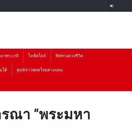
อง-พระเกจิ
ไลฟ์สไตล์
ทิศทางดวงชีวิต
นใต้
ศูนย์ข่าวพุทธไทยต่างแดน
ิจารณา “พระมหา