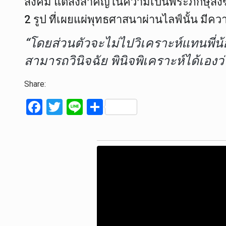
สังคม แต่สิ่งสำคัญในความเป็นพระภิกษุสง
2 รูป ที่เผยแผ่พุทธศาสนาผ่านไลฟ์นั้น มี
“โดยส่วนตัวจะไม่ไปวิเคราะห์แทนพี่
สามารถวินิจฉัย พินิจพิเคราะห์ได้เอ
Share:
F
T
Li
S
a
wi
n
h
ce
tt
e
ar
b
er
e
o
o
k