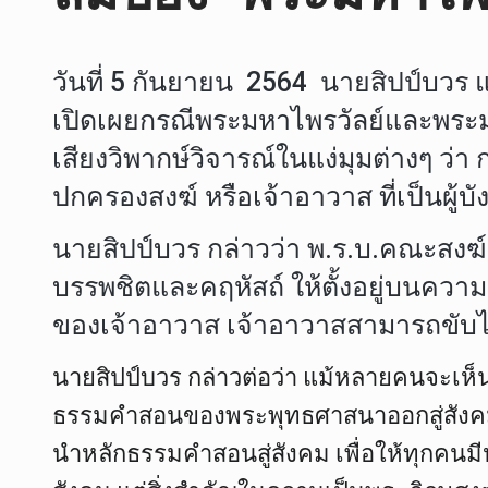
วันที่ 5 กันยายน 2564 นายสิปป์บวร
เปิดเผยกรณีพระมหาไพรวัลย์และพระมหา
เสียงวิพากษ์วิจารณ์ในแง่มุมต่างๆ ว่
ปกครองสงฆ์ หรือเจ้าอาวาส ที่เป็นผู้บั
นายสิปป์บวร กล่าวว่า พ.ร.บ.คณะสงฆ์ 
บรรพชิตและคฤหัสถ์ ให้ตั้งอยู่บนคว
ของเจ้าอาวาส เจ้าอาวาสสามารถขับไ
นายสิปป์บวร กล่าวต่อว่า แม้หลายคนจะเห็น
ธรรมคำสอนของพระพุทธศาสนาออกสู่สังคม ต
นำหลักธรรมคำสอนสู่สังคม เพื่อให้ทุกคน