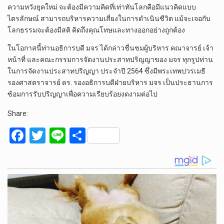
ความหวังยุคใหม่ จะต้องมีความคิดที่เท่าทันโลกคือมีแนวคิดแบบ
ไตรลักษณ์ สามารถบริหารความเสี่ยงในการดำเนินชีวิต แม้จะเจอกับ
โลกธรรมจะต้องมีสติ คิดถึงคุณโทษและทางออกอย่างถูกต้อง
ในโอกาสนี้ท่านอธิการบดี มจร ได้กล่าวชื่นชมผู้บริหาร คณาจารย์ เจ้า
หน้าที่ และคณะกรรมการจัดงานประสาทปริญญาของ มจร ทุกรูปท่าน
ในการจัดงานประสาทปริญญา ประจำปี 2564 ซึ่งมีพระเทพปวรเมธี
รองศาสตราจารย์ ดร. รองอธิการบดีฝ่ายบริหาร มจร เป็นประธานการ
ซ้อมการรับปริญญาเพื่อความเรียบร้อยงดงามต่อไป
Share:
F
T
Li
S
a
wi
n
h
ce
tt
e
ar
b
er
e
o
o