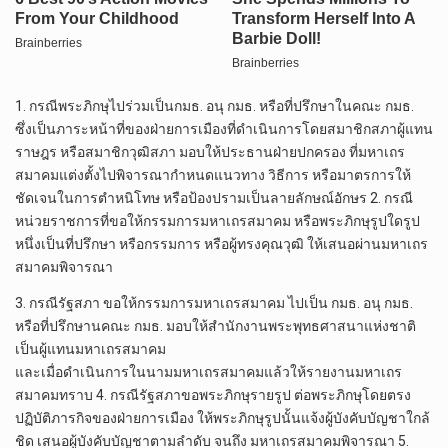
1. กรณีพระภิกษุไปร่วมเป็นกมธ. อนุ กมธ. หรือที่ปรึกษาในคณะ กมธ.
ซึ่งเป็นภาระหน้าที่ของฝ่ายการเมืองที่ดำเนินการโดยสมาชิกสภาผู้แทน
ราษฎร หรือสมาชิกวุฒิสภา มอบให้ประธานฝ่ายปกครอง ที่มหาเถร
สมาคมแต่งตั้งไปพิจารณากำหนดแนวทาง วิธีการ หรือมาตรการให้
ชัดเจนในการตำหนิโทษ หรือป้องปรามเป็นลายลักษณ์อักษร 2. กรณี
หน่วยราชการที่ขอให้กรรมการมหาเถรสมาคม หรือพระภิกษุรูปใดรูป
หนึ่งเป็นที่ปรึกษา หรือกรรมการ หรือผู้ทรงคุณวุฒิ ให้เสนอผ่านมหาเถร
สมาคมพิจารณา
3. กรณีรัฐสภา ขอให้กรรมการมหาเถรสมาคม ไปเป็น กมธ. อนุ กมธ.
หรือที่ปรึกษานคณะ กมธ. มอบให้สำนักงานพระพุทธศาสนาแห่งชาติ
เป็นผู้แทนมหาเถรสมาคม
และเมื่อดำเนินการในนามมหาเถรสมาคมแล้วให้รายงานมหาเถร
สมาคมทราบ 4. กรณีรัฐสภาขอพระภิกษุรายรูป ต่อพระภิกษุโดยตรง
ปฏิบัติภารกิจของฝ่ายการเมือง ให้พระภิกษุรูปนั้นแจ้งผู้บังคับบัญชาใกล้
ชิด เสนอผู้บังคับบัญชาตามลำดับ จนถึง มหาเถรสมาคมพิจารณา 5.