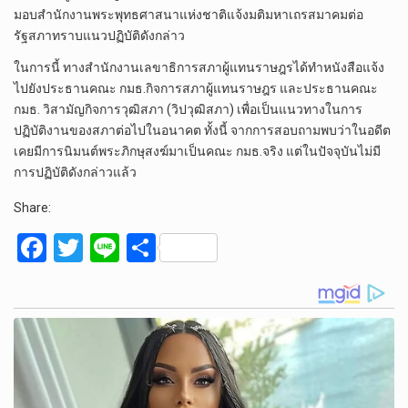
มอบสำนักงานพระพุทธศาสนาแห่งชาติแจ้งมติมหาเถรสมาคมต่อ
รัฐสภาทราบแนวปฏิบัติดังกล่าว
ในการนี้ ทางสำนักงานเลขาธิการสภาผู้แทนราษฎรได้ทำหนังสือแจ้ง
ไปยังประธานคณะ กมธ.กิจการสภาผู้แทนราษฎร และประธานคณะ
กมธ. วิสามัญกิจการวุฒิสภา (วิปวุฒิสภา) เพื่อเป็นแนวทางในการ
ปฏิบัติงานของสภาต่อไปในอนาคต ทั้งนี้ จากการสอบถามพบว่าในอดีต
เคยมีการนิมนต์พระภิกษุสงฆ์มาเป็นคณะ กมธ.จริง แต่ในปัจจุบันไม่มี
การปฏิบัติดังกล่าวแล้ว
Share:
F
T
Li
S
a
wi
n
h
ce
tt
e
ar
b
er
e
o
o