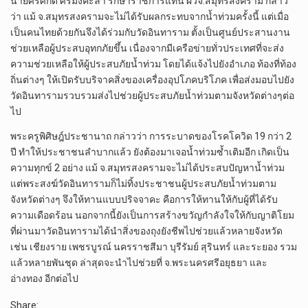
นายศิริศักดิ์ ศิริมังคะลา รักษาราชการแทน ผวจ.สมุทรสงคราม กล่าว
ว่า แม้ จ.สมุทรสงครามจะไม่ได้รับผลกระทบจากน้ำท่วมครั้งนี้ แต่เมื่อ
เป็นคนไทยด้วยกันจึงได้ร่วมกับวัดอินทาราม ตั้งเป็นศูนย์ประสานงาน
ช่วยเหลือผู้ประสบอุทกภัยขึ้น เนื่องจากมีเครือข่ายทั่วประเทศที่จะส่ง
ความช่วยเหลือให้ผู้ประสบภัยน้ำท่วม โดยได้แจ้งไปยังอำเภอ ท้องที่ท้อง
ถิ่นต่างๆ ให้เปิดรับบริจาคสิ่งของเครื่องอุปโภคบริโภค เพื่อส่งมอบไปยัง
วัดอินทารามรวบรวมส่งไปช่วยผู้ประสบภัยน้ำท่วมตามจังหวัดต่างๆต่อ
ไป
พระครูพิศิษฎ์ประชานาถ กล่าวว่า การระบาดของโรคโควิด 19 กว่า 2
ปี ทำให้ประชาชนลำบากแล้ว ยังต้องมาเจอน้ำท่วมซ้ำเติมอีก เกิดเป็น
ความทุกข์ 2 อย่าง แม้ จ.สมุทรสงครามจะไม่ได้ประสบปัญหาน้ำท่วม
แต่พระสงฆ์วัดอินทารามก็ไม่ทิ้งประชาชนผู้ประสบภัยน้ำท่วมตาม
จังหวัดต่างๆ จึงให้ทานแบบปริจจาคะ คือการให้ทานให้กับผู้ที่ได้รับ
ความเดือดร้อน นอกจากนี้ยังเป็นการสร้างขวัญกำลังใจให้กับญาติโยม
ที่ผ่านมาวัดอินทารามได้นำสิ่งของถุงยังชีพไปช่วยแล้วหลายจังหวัด
เช่น เชียงราย เพชรบูรณ์ นครราชสีมา บุรีรัมย์ สุรินทร์ และระยอง รวม
แล้วหลายพันชุด ล่าสุดจะนำไปช่วยที่ จ.พระนครศรีอยุธยา และ
อ่างทอง อีกต่อไป
Share: