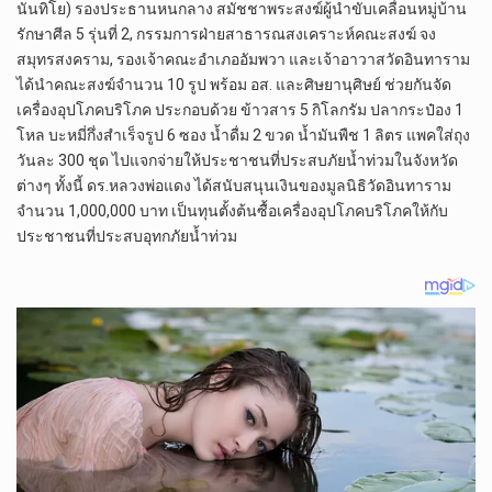
นันทิโย) รองประธานหนกลาง สมัชชาพระสงฆ์ผู้นำขับเคลื่อนหมู่บ้าน
รักษาศีล 5 รุ่นที่ 2, กรรมการฝ่ายสาธารณสงเคราะห์คณะสงฆ์ จง
สมุทรสงคราม, รองเจ้าคณะอำเภออัมพวา และเจ้าอาวาสวัดอินทาราม
ได้นำคณะสงฆ์จำนวน 10 รูป พร้อม อส. และศิษยานุศิษย์ ช่วยกันจัด
เครื่องอุปโภคบริโภค ประกอบด้วย ข้าวสาร 5 กิโลกรัม ปลากระป๋อง 1
โหล บะหมี่กึ่งสำเร็จรูป 6 ซอง น้ำดื่ม 2 ขวด น้ำมันพืช 1 ลิตร แพคใส่ถุง
วันละ 300 ชุด ไปแจกจ่ายให้ประชาชนที่ประสบภัยน้ำท่วมในจังหวัด
ต่างๆ ทั้งนี้ ดร.หลวงพ่อแดง ได้สนับสนุนเงินของมูลนิธิวัดอินทาราม
จำนวน 1,000,000 บาท เป็นทุนตั้งต้นซื้อเครื่องอุปโภคบริโภคให้กับ
ประชาชนที่ประสบอุทกภัยน้ำท่วม