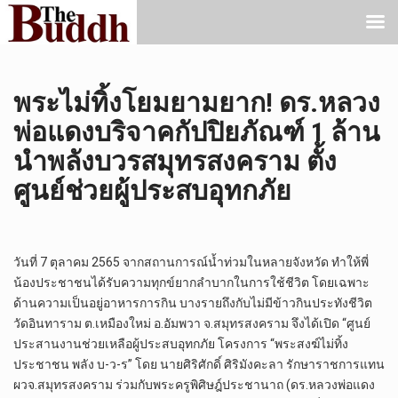
พระไม่ทิ้งโยมยามยาก! ดร.หลวง
พ่อแดงบริจาคกัปปิยภัณฑ์ 1 ล้าน
นำพลังบวรสมุทรสงคราม ตั้ง
ศูนย์ช่วยผู้ประสบอุทกภัย
วันที่ 7 ตุลาคม 2565 จากสถานการณ์น้ำท่วมในหลายจังหวัด ทำให้พี่
น้องประชาชนได้รับความทุกข์ยากลำบากในการใช้ชีวิต โดยเฉพาะ
ด้านความเป็นอยู่อาหารการกิน บางรายถึงกับไม่มีข้าวกินประทังชีวิต
วัดอินทาราม ต.เหมืองใหม่ อ.อัมพวา จ.สมุทรสงคราม จึงได้เปิด “ศูนย์
ประสานงานช่วยเหลือผู้ประสบอุทกภัย โครงการ “พระสงฆ์ไม่ทิ้ง
ประชาชน พลัง บ-ว-ร” โดย นายศิริศักดิ์ ศิริมังคะลา รักษาราชการแทน
ผวจ.สมุทรสงคราม ร่วมกับพระครูพิศิษฎ์ประชานาถ (ดร.หลวงพ่อแดง