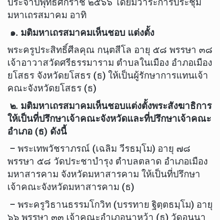
ประจำปีพุทธศักราช ๒๕๖๖ โดยมีวาระการประชุม
มหาเถรสมาคม อาทิ
๑. มติมหาเถรสมาคมเห็นชอบ แต่งตั้ง
พระครูประสิทธิ์ศีลคุณ กนฺตสีโล อายุ ๕๘ พรรษา ๓๘
เจ้าอาวาสวัดศรีธรรมาราม ตำบลในเมือง อำภอเมือง
ยโสธร จังหวัดยโสธร (ธ) ให้เป็นผู้รักษาการแทนเจ้า
คณะจังหวัดยโสธร (ธ)
๒. มติมหาเถรสมาคมเห็นชอบแต่งตั้งพระสังฆาธิการ
ให้เป็นที่ปรึกษาเจ้าคณะจังหวัดและที่ปรึกษาเจ้าคณะ
อำเภอ (ธ) ดังนี้
– พระเทพวัชราภรณ์ (เฉลิม วีรธมฺโม) อายุ ๗๘
พรรษา ๕๘ วัดประชาบำรุง ตำบลตลาด อำเภอเมือง
มหาสารคาม จังหวัดมหาสารคาม ให้เป็นที่ปรึกษา
เจ้าคณะจังหวัดมหาสารคาม (ธ)
– พระครูวิธานธรรมโกวิท (บรรทาย ฐิตฺตธมฺโม) อายุ
๖๖ พรรษา ๓๓ เจ้าคณะอำเภอนาหว้า (ธ) วัดอูนนา