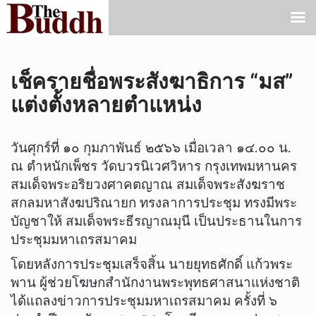
เช็ครายชื่อพระสังฆาธิการ “มส”
แต่งตั้งหลายตำแหน่ง
วันศุกร์ที่ ๑๐ กุมภาพันธ์ ๒๕๖๖ เมื่อเวลา ๑๔.๐๐ น.
ณ ตำหนักเพ็ชร วัดบวรนิเวศวิหาร กรุงเทพมหานคร
สมเด็จพระอริยวงศาคตญาณ สมเด็จพระสังฆราช
สกลมหาสังฆปริณายก ทรงลาการประชุม ทรงมีพระ
บัญชาให้ สมเด็จพระธีรญาณมุนี เป็นประธานในการ
ประชุมมหาเถรสมาคม
โดยหลังการประชุมเสร็จสิ้น นายยุทธศักดิ์ แก้วพระ
พาน ผู้ช่วยโฆษกสำนักงานพระพุทธศาสนาแห่งชาติ
ได้แถลงข่าวการประชุมมหาเถรสมาคม ครั้งที่ ๖