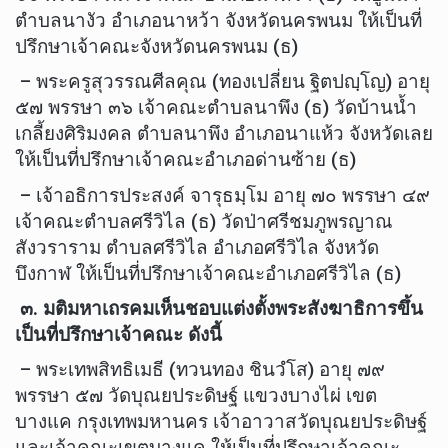
ตำบลนางัว อำเภอนาหว้า จังหวัดนครพนม ให้เป็นที่
ปรึกษาเจ้าคณะจังหวัดนครพนม (ธ)
– พระครูสุวรรณศีลคุณ (ทองเปลี่ยน ฐิตปญฺโญ) อายุ
๕๗ พรรษา ๓๖ เจ้าคณะตำบลนาพึง (ธ) วัดบ้านน้ำ
เกลี้ยงศิริมงคล ตำบลนาพึง อำเภอนาแห้ว จังหวัดเลย
ให้เป็นที่ปรึกษาเจ้าคณะอำเภอด่านซ้าย (ธ)
– เจ้าอธิการประสงค์ จารุธมฺโม อายุ ๗๐ พรรษา ๔๙
เจ้าคณะตำบลศรีวิไล (ธ) วัดป่าศรีชมภูพรญาณ
สังวราราม ตำบลศรีวิไล อำเภอศรีวิไล จังหวัด
บึงกาฬ ให้เป็นที่ปรึกษาเจ้าคณะอำเภอศรีวิไล (ธ)
๓. มติมหาเถรคมเห็นชอบแต่งตั้งพระสังฆาธิการขึ้น
เป็นที่ปรึกษาเจ้าคณะ ดังนี้
– พระเทพสิทธิเมธี (ทวนทอง ชินวํโส) อายุ ๗๙
พรรษา ๕๗ วัดบุณยประดิษฐ์ แขวงบางไผ่ เขต
บางแค กรุงเทพมหานคร เจ้าอาวาสวัดบุณยประดิษฐ์
และเจ้าคณะเขตบางแค ให้เป็นที่ปรึกษาเจ้าคณะ