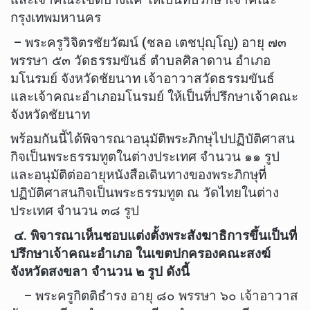
กรุงเทพมหานคร
– พระครูวิจิตรชัยวัฒน์ (ชลอ เตชปุญฺโญ) อายุ ๗๓
พรรษา ๕๓ วัดธรรมขันธ์ ตำบลศิลาดาน อำเภอ
มโนรมย์ จังหวัดชัยนาท เจ้าอาวาสวัดธรรมขันธ์
และเจ้าคณะอำเภอมโนรมย์ ให้เป็นที่ปรึกษาเจ้าคณะ
จังหวัดชัยนาท
พร้อมกันนี้ได้พิจารณาอนุมัติพระภิกษุไปปฏิบัติศาสน
กิจเป็นพระธรรมทูตในต่างประเทศ จำนวน ๑๑ รูป
และอนุมัติต่ออายุหนังสือเดินทางของพระภิกษุที่
ปฏิบัติศาสนกิจเป็นพระธรรมทูต ณ วัดไทยในต่าง
ประเทศ จำนวน ๓๘ รูป
๔. พิจารณาเห็นชอบแต่งตั้งพระสังฆาธิการขึ้นเป็นที่
ปรึกษาเจ้าคณะอำเภอ ในเขตปกครองคณะสงฆ์
จังหวัดสงขลา จำนวน ๒ รูป ดังนี้
– พระครูกิตติธำรง อายุ ๘๐ พรรษา ๖๐ เจ้าอาวาส