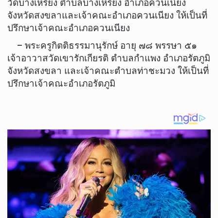
วัดบางเหรียง ตำบลบางเหรียง อำเภอควนเนียง
จังหวัดสงขลาและเจ้าคณะอำเภอควนเนียง ให้เป็นที่
ปรึกษาเจ้าคณะอำเภอควนเนียง
– พระครูกิตติธรรมานุรักษ์ อายุ ๗๘ พรรษา ๕๑
เจ้าอาวาสวัดเขารักเกียรติ ตำบลกำแพง อำเภอรัตภูมิ
จังหวัดสงขลา และเจ้าคณะตำบลท่าชะมวง ให้เป็นที่
ปรึกษาเจ้าคณะอำเภอรัตภูมิ