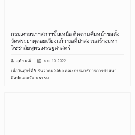
กธม.ศาสนาฯสภาฯขึ้นเหนือ ติดตามคืบหน้าขอตั้ง
วัดพระธาตุดอยเวียงแก้ว ขอที่ป่าสงวนสร้างมหา
วิชชาลัยพุทธเศรษฐศาสตร์
อุทัย มณี
ธ.ค. 10, 2022
เมื่อวันศุกร์ที่ 9 ธันวาคม 2565 คณะกรรมาธิการการศาสนา
ศิลปะและวัฒนธรรม…