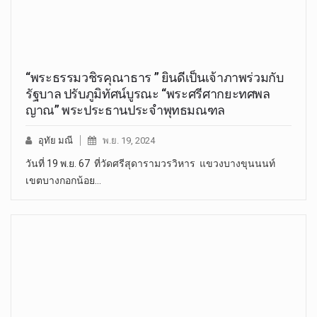
“พระธรรมวชิรคุณาธาร ” ยินดีเป็นเจ้าภาพร่วมกับ
รัฐบาล ปรับภูมิทัศน์บูรณะ “พระศรีศากยะทศพล
ญาณ” พระประธานประจำพุทธมณฑล
อุทัย มณี
พ.ย. 19, 2024
วันที่ 19 พ.ย. 67 ที่วัดศรีสุดารามวรวิหาร แขวงบางขุนนนท์
เขตบางกอกน้อย…