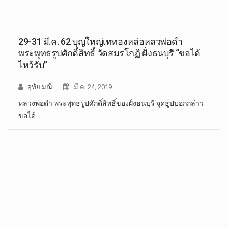
29-31 มี.ค. 62 บุญใหญ่เททองหล่อหลวพ่อดำ
พระพุทธรูปศักดิ์สิทธิ์ วัดสมรโกฏิ ฝั่งธนบุรี “ขอได้
ไหว้รับ”
อุทัย มณี
มี.ค. 24, 2019
หลวงพ่อดำ พระพุทธรูปศักดิ์สิทธิ์ของฝั่งธนบุรี จุดธูปบอกกล่าว
ขอได้…