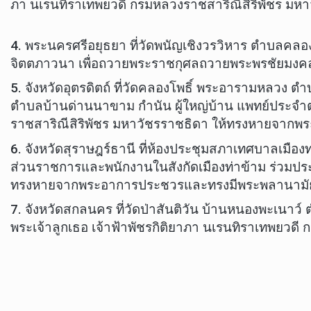
ภา นเรนทิราเทพยวดี กรมหลวงราชสาริณีสิริพัชร มหา
4. พระนครศรีอยุธยา ที่วัดพนัญเชิงวรวิหาร ตำบลคล
จิตตภาวนา เพื่อถวายพระราชกุศลถวายพระพรชัยมงคลแ
5. จังหวัดอุตรดิตถ์ ที่วัดคลองโพธิ์ พระอารามหลว
ตำบลบ้านด่านนาขาม กำนัน ผู้ใหญ่บ้าน แพทย์ประจำต
ราชสาริณีสิริพัชร มหาวัชรราชธิดา ให้ทรงหายจาก
6. จังหวัดสุราษฎร์ธานี ที่ห้องประชุมสภาเทศบาลเมือ
ส่วนราชการและพนักงานในสังกัดเมืองท่าข้าม ร่วมปร
ทรงหายจากพระอาการประชวรและทรงมีพระพลานามัยส
7. จังหวัดสกลนคร ที่วัดป่าสันติวัน บ้านหนองพะเน
พระเจ้าลูกเธอ เจ้าฟ้าพัชรกิติยาภา นเรนทิราเทพยว