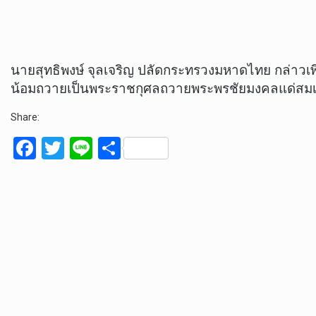
นายสุทธิพงษ์ จุลเจริญ ปลัดกระทรวงมหาดไทย กล่าวเ
น้อมถวายเป็นพระราชกุศลถวายพระพรชัยมงคลแด่สมเด็
Share:
F
T
Li
S
a
wi
n
h
ce
tt
e
ar
b
er
e
o
o
k