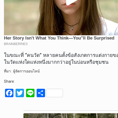
ในขณะที่ “คนวัด” หลายคนตั้งข้อสังเกตการแต่งกายของพ
ในวัดแห่งใดแห่งหนึ่งมากกว่าอยู่ในบ่อนหรือชุมชน
ที่มา : ผู้จัดการออนไลน์
Share:
F
T
Li
S
a
wi
n
h
ce
tt
e
ar