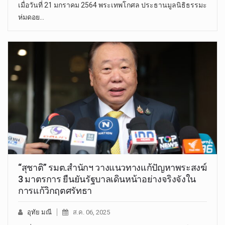
เมื่อวันที่ 21 มกราคม 2564 พระ​เทพ​โกศล​ ประธาน​มูลนิธิ​ธรรมะ​
ห่ม​ดอย​…
“สุชาติ” รมต.สำนักฯ วางแนวทางแก้ปัญหาพระสงฆ์
3 มาตรการ ยืนยันรัฐบาลเดินหน้าอย่างจริงจังใน
การแก้วิกฤตศรัทธา
อุทัย มณี
ส.ค. 06, 2025