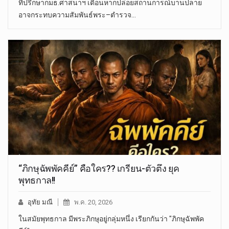
ที่ปรึกษากมธ.ศาสนาฯ เตือนหากปล่อยสถานการณ์บานปลาย
อาจกระทบความสัมพันธ์พระ–ตำรวจ…
“ภิกษุฉัพพัคคีย์” คือใคร?? เกรียน-ตัวตึง ยุค
พุทธกาล!!
อุทัย มณี
พ.ค. 20, 2026
ในสมัยพุทธกาล มีพระภิกษุอยู่กลุ่มหนึ่ง เรียกกันว่า "ภิกษุฉัพพัค