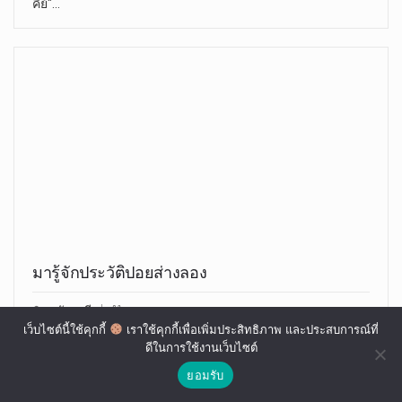
คีย์"…
มารู้จักประวัติปอยส่างลอง
อุทัย มณี
เม.ย. 23, 2023
เว็บไซต์นี้ใช้คุกกี้
เราใช้คุกกี้เพื่อเพิ่มประสิทธิภาพ และประสบการณ์ที่
วันที่ ๒๓ เมษายน ๒๕๖๖ ระหว่าง วันที่ ๒๒-๒๔ เมษายน ๒๕๖๖
ดีในการใช้งานเว็บไซต์
ที่วัดในสอย…
ยอมรับ