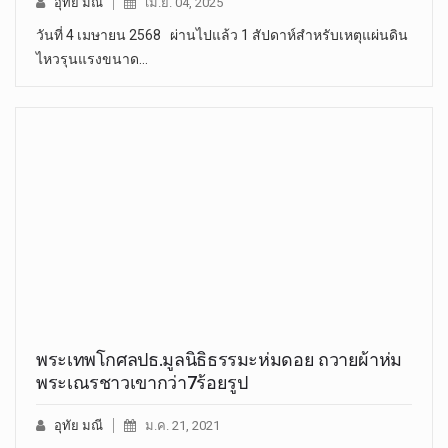
อุทัย มณี
เม.ย. 04, 2025
วันที่ 4 เมษายน 2568 ผ่านไปแล้ว 1 สัปดาห์สำหรับเหตุแผ่นดิน
ไหวรุนแรงขนาด…
พระ​เทพ​โกศลปธ.​มูลนิธิ​ธรรมะ​ห่ม​ดอย ถวายผ้าห่ม
พระเณรชาวเขากว่า7ร้อยรูป
อุทัย มณี
ม.ค. 21, 2021