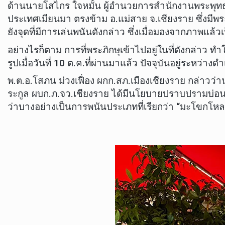
ด้านนายโสไกร ใจหมั้น ผู้อำนวยการสำนักงานพระพุทธศาส
ประเทศเมียนมา ตรงข้าม อ.แม่สาย จ.เชียงราย ซึ่งมีพร
ยังจุดที่มีการเล่นพนันดังกล่าว ซึ่งเมื่อมองจากภาพแล้วเ
อย่างไรก็ตาม การที่พระภิกษุเข้าไปอยู่ในที่ดังกล่าว
รูปเมื่อวันที่ 10 ต.ค.ที่ผ่านมาแล้ว ปัจจุบันอยู่ระ
พ.ต.อ.โสภน ม่วงเฟื่อง ผกก.สภ.เมืองเชียงราย กล่าวว่
ระกูล ผบก.ภ.จว.เชียงราย ได้มีนโยบายปราบปรามบ่อน
ว่าบางอย่างเป็นการพนันประเภทที่เรียกว่า “มะโขกโหลก