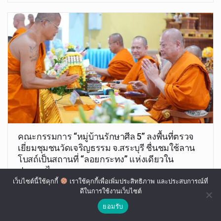
คณะกรรมการ “หมู่บ้านรักษาศีล 5” ลงพื้นที่ตรวจ
เยี่ยมชุมชนวัดเจริญธรรม จ.สระบุรี ชื่นชมใช้ลาน
โบสถ์เป็นสถานที่ “ลอยกระทง” แห่งเดียวใน
ประเทศไทย
เว็บไซต์นี้ใช้คุกกี้
เราใช้คุกกี้เพื่อเพิ่มประสิทธิภาพ และประสบการณ์ที่
ดีในการใช้งานเว็บไซต์
อุทัย มณี
ส.ค. 16, 2025
ยอมรับ
วันที่ 16 สิงหาคม 2568 วานนี้เวลา 09.00 น. ณ วัดเจริญธรรม
บ้านเจริญธรรม…