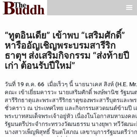
“ทูตอินเดีย” เข้าพบ “เสริมศักดิ์”
หารืออัญเชิญพระบรมสารีริก
ธาตุฯ ส่งเสริมกิจกรรม “ส่งท้ายปี
เก่า ต้อนรับปีใหม่”
วันที่ 19 ต.ค. 66 เมื่อเร็วๆ นี้ นายนาเคส สิงห์ (H
คณะ เข้าเยี่ยมคารวะ นายเสริมศักดิ์ พงษ์พานิช รัฐ
สารีริกธาตุและพระสารีริกธาตุของพระสารีบุตรและพ
ชั่วคราว ณ ประเทศไทย และกิจกรรมสวดมนต์ข้ามปี เสริม
พระบาทสมเด็จพระเจ้าอยู่หัว เนื่องในโอกาสมหามงคลเฉ
รัฐมนตรีประจำกระทรวงวัฒนธรรม นางยุพา ทวีวัฒนะ
นางสาวเพ็ญพิสุทธิ์ จินตโสภณ เลขานุการรัฐมนตรีว่