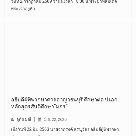
วันที่ 2 กรกฏาคม 2569 วานนี้เวลา 18.00 น.พระบาทสมเด็จ
พระเจ้าอยู่หัว…
อธิบดีผู้พิพากษาศาลอาญาธนบุรี ศึกษาต่อ ป.เอก
หลักสูตรสันติศึกษา”มจร”
อุทัย มณี
มิ.ย. 22, 2020
เมื่อวันที่ 22 มิ.ย.2563 นายจาตุรงค์ สรนุวัตร อธิบดีผู้พิพากษา