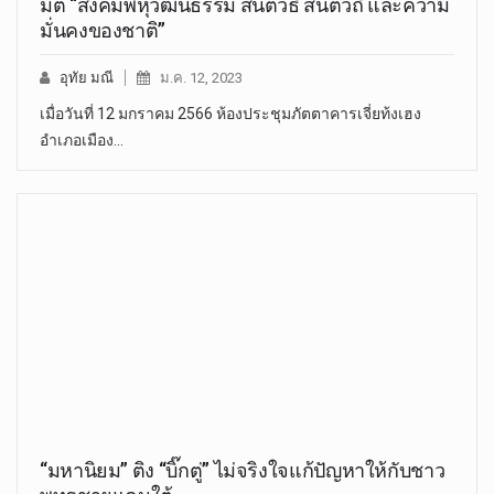
มิติ “สังคมพหุวัฒนธรรม สันติวิธี สันติวิถี และความ
มั่นคงของชาติ”
อุทัย มณี
ม.ค. 12, 2023
เมื่อวันที่ 12 มกราคม 2566 ห้องประชุมภัตตาคารเจี่ยท้งเฮง
อำเภอเมือง…
“มหานิยม” ติง “บิ๊กตู่” ไม่จริงใจแก้ปัญหาให้กับชาว