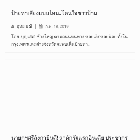
ป้ายหาเสียงแบบไหน..โดนใจชาวบ้าน
อุทัย มณี
ก.พ. 18, 2019
โดย..บุญเลิศ ช้างใหญ่ ตามถนนหนทาง ซอยเล็กซอยน้อย ทั้งใน
กรุงเทพฯและต่างจังหวัดจะพบเห็นป้ายหา…
นายกฯศรีลังกายินดี! ลาดักรัฐแรกอินเดีย ประชากร