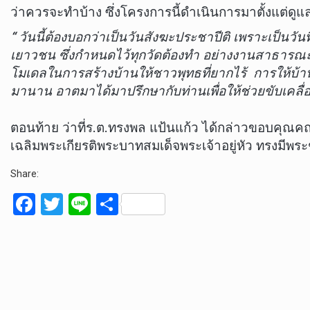
ว่าควรจะทำบ้าง ซึ่งโครงการนี้ดำเนินการมาตั้งแต่
“ วันนี้ต้องบอกว่าเป็นวันสังฆะประชาปีติ เพราะเป็นวั
เยาวชน ซึ่งกำหนดไว้ทุกวัดต้องทำ อย่างงานสาธารณะส
โมเดลในการสร้างบ้านให้ชาวพุทธที่ยากไร้ การให้บ้านถ
มานาน อาตมาได้มาปรึกษากับท่านเพื่อให้ช่วยขับเคลื่อนโ
ตอนท้าย ว่าที่ร.ต.ทรงพล แป้นแก้ว ได้กล่าวขอบคุณค
เฉลิมพระเกียรติพระบาทสมเด็จพระเจ้าอยู่หัว ทรงมีพร
Share:
F
T
Li
S
a
wi
n
h
ce
tt
e
ar
b
er
e
o