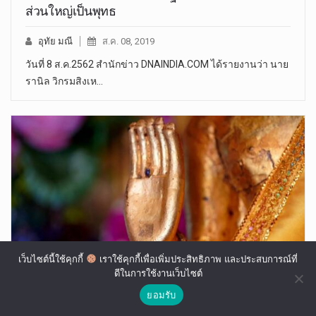
ส่วนใหญ่เป็นพุทธ
อุทัย มณี
ส.ค. 08, 2019
วันที่ 8 ส.ค.2562 สำนักข่าว DNAINDIA.COM ได้รายงานว่า นาย
รานิล วิกรมสิงเห…
เว็บไซต์นี้ใช้คุกกี้
เราใช้คุกกี้เพื่อเพิ่มประสิทธิภาพ และประสบการณ์ที่
ดีในการใช้งานเว็บไซต์
“มหานรินทร์” โต้กลับ “ทองย้อย” ว่าด้วย “พระบรม
ยอมรับ
ราชโองการ” ฟาดกลับ “ย้อย” สมชื่อ ไม่ทำการบ้าน