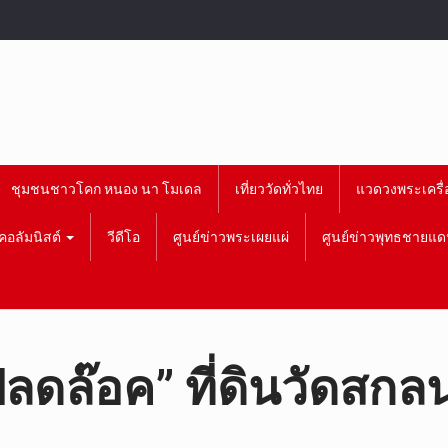
ชุมชนชาวโคก หนอง นา โมเดล
เที่ยววัดทั่วไทย
แวดวงพระเครื่
คอลัมนิสต์
วีดีโอ
ศูนย์ข่าวพระเผยแผ่
ศูนย์ข่าวพุทธชายแด
ปลดล๊อค” ที่ดินวัดสกล