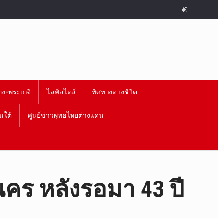
อง-พระเกจิ
ไลฟ์สไตล์
ทิศทางดวงชีวิต
นใต้
ศูนย์ข่าวพุทธไทยต่างแดน
นคร หลังรอมา 43 ปี