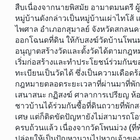
สืบเนื่องจากนายพิสมัย อามาตมนตรี ผู
หมู่บ้านดังกล่าวเป็นหมู่บ้านเผ่าไทโส
ไพศาล อำเภอกสุมาลย์ จังหวัดสกลนคร 
ออกโฉนดที่ดิน ให้กับสงฆ์วัดบ้านโพนม่
อนุญาตสร้างวัดและตั้งวัดได้ตามกฎหม
เริ่มก่อสร้างและทำประโยชน์ร่วมกันขอ
ทะเบียนเป็นวัดได้ ซึ่งเป็นความเดือ
กฎหมายตลอดระยะเวลาที่ผ่านมาที่พักส
เสนาสนะ กฏิสงฆ์ ศาลาการเปรียญ ห้อง
ชาวบ้านได้ร่วมกันซื้อที่ดินถวายที่พักสง
เศษ แต่ก็ติดขัดปัญหายังไม่สามารถโอนที
ครบถ้วนแล้ว เนื่องจากวัดโพนม่วง (ท
ปล่อยให้เป็นปัญหานานไปหากเจ้าของ