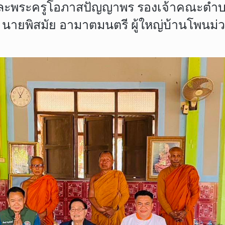
และพระครูโอภาสปัญญาพร รองเจ้าคณะตำบ
อ นายพิสมัย อามาตมนตรี ผู้ใหญ่บ้านโพนม่วง