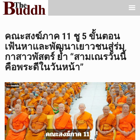
คณะสงฆ์ภาค 11 ชู 5 ขั้นตอน
เฟ้นหาและพัฒนาเยาวชนสู่ร่ม
กาสาวพัสตร์ ย้ำ “สามเณรวันนี้
คือพระดีในวันหน้า”