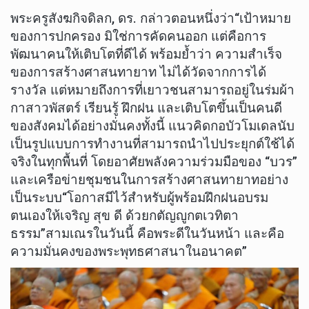
พระครูสังฆกิจดิลก, ดร. กล่าวตอนหนึ่งว่า“เป้าหมาย
ของการปกครอง มิใช่การคัดคนออก แต่คือการ
พัฒนาคนให้เติบโตที่ดีได้ พร้อมย้ำว่า ความสำเร็จ
ของการสร้างศาสนทายาท ไม่ได้วัดจากการได้
รางวัล แต่หมายถึงการที่เยาวชนสามารถอยู่ในร่มผ้า
กาสาวพัสตร์ เรียนรู้ ฝึกฝน และเติบโตขึ้นเป็นคนดี
ของสังคมได้อย่างมั่นคงทั้งนี้ แนวคิดกอบัวโมเดลนับ
เป็นรูปแบบการทำงานที่สามารถนำไปประยุกต์ใช้ได้
จริงในทุกพื้นที่ โดยอาศัยพลังความร่วมมือของ “บวร”
และเครือข่ายชุมชนในการสร้างศาสนทายาทอย่าง
เป็นระบบ“โอกาสมีไว้สำหรับผู้พร้อมฝึกฝนอบรม
ตนเองให้เจริญ สุข ดี ด้วยกตัญญูกตเวทิตา
ธรรม”สามเณรในวันนี้ คือพระดีในวันหน้า และคือ
ความมั่นคงของพระพุทธศาสนาในอนาคต”