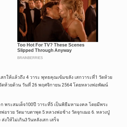
กให้เเล้วถึง 4 วาระ พุทธคุณเข้มขลัง เสกวาระที่1 วัดห้วย
 วัดห้วยด้วน วันที่ 26 พฤศจิกายน 2564 โดยหลวงพ่อพัฒน์
ิเษก พระสมเด็จ100ปี วาระที่5 เป็นพิธีมหามงคล โดยมีพระ
ลวงพ่อรวย วัดมาบตาพุด 5.หลวงพ่อช้าง วัดจุกเฌอ 6. หลวงปู่
่งให้ไม่เกิน3วันหลังเสก เสร็จ