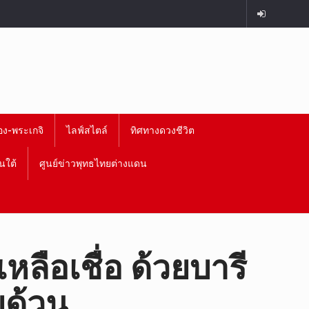
อง-พระเกจิ
ไลฟ์สไตล์
ทิศทางดวงชีวิต
นใต้
ศูนย์ข่าวพุทธไทยต่างแดน
หลือเชื่อ ด้วยบารี
ยด้วน