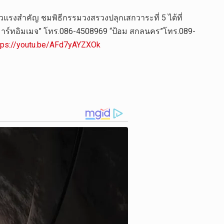
หัวแรงสำคัญ ชมพิธีกรรมวงสรวงปลุกเสกวาระที่ 5 ได้ที่
 สมาร์ทอิมเมจ” โทร.086-4508969 “ป้อม สกลนคร”โทร.089-
tps://youtu.be/AFd7yAYZXOk