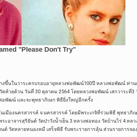
สร้างขึ้นในวาระครบรอบอายุหลวงพ่อพัฒน์100ปี หลวงพ่อพัฒน์ ท่านเส
วัดห้วยด้วน วันที่ 30 ตุลาคม 2564 โดยหลวงพ่อพัฒน์ เสกวาระที่3
อพัฒน์ และจะพุทธาภิเษก พิธียิ่งใหญ่อีกครั้ง
) ในเมืองนครสวรรค์ จ.นครสวรรค์ โดยมีพระเกจิที่ร่วมพิธี พุทธาภ
2.พระอาจารสุริยันต์ วัดป่าวังน้ำเย็น 3.หลวงพ่อทอง วัดบ้านไร่ 4.ห
ยนต์ วัดหลายหนองหมี เสร็จพิธี รับพระรายการลุ้น ส่วนรายการจอง ส