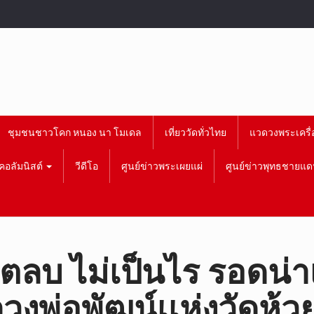
ชุมชนชาวโคก หนอง นา โมเดล
เที่ยววัดทั่วไทย
แวดวงพระเครื่
คอลัมนิสต์
วีดีโอ
ศูนย์ข่าวพระเผยแผ่
ศูนย์ข่าวพุทธชายแด
 ตลบ ไม่เป็นไร รอดน่าเ
วงพ่อพัฒน์เเห่งวัดห้ว