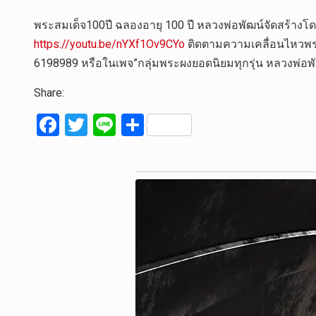
พระสมเด็จ100ปี ฉลองอายุ 100 ปี หลวงพ่อพัฒน์จัดสร้างโดย 
https://youtu.be/nYXf1Ov9CYo
ติดตามความเคลื่อนไหวพระผ
6198989 หรือในเพจ”กลุ่มพระผงยอดนิยมทุกรุ่น หลวงพ่อพั
Share:
F
T
Li
S
a
wi
n
h
ce
tt
e
ar
b
er
e
o
o
k