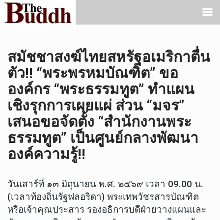
สมัชชาสงฆ์ไทยสหรัฐอเมริกาตื่น
ตัว!! “พระพรหมบัณฑิต” ขอ
องค์กร “พระธรรมทูต” ทำแผน
เชิงรุกการเผยแผ่ ส่วน “มจร”
เสนอขอจัดตั้ง “สำนักงานพระ
ธรรมทูต” เป็นศูนย์กลางพัฒนา
องค์ความรู้!!
​วันเสาร์ที่ ๑๓ มิถุนายน พ.ศ. ๒๕๖๙ เวลา 09.00 น.
(เวลาท้องถิ่นรัฐฟลอริดา) พระเทพวัชรสารบัณฑิต
หรือเจ้าคุณประสาร รองอธิการบดีฝ่ายวางแผนและ