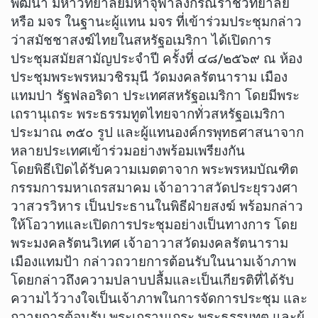
พัฒนา มหาวิทยาลัยมหาจุฬาลงกรณราชวิทยาลัย
หรือ มจร ในฐานะผู้แทน มจร ที่เข้าร่วมประชุมกล่าว
ว่าสมัชชาสงฆ์ไทยในสหรัฐอเมริกา ได้เปิดการ
ประชุมสมัยสามัญประจำปี ครั้งที่ ๔๘/๒๕๖๙ ณ ห้อง
ประชุมพระพรหมวชิรมุนี วัดมงคลรัตนาราม เมือง
แทมปา รัฐฟลอริดา ประเทศสหรัฐอเมริกา โดยมีพระ
เถรานุเถระ พระธรรมทูตไทยจากทั่วสหรัฐอเมริกา
ประมาณ ๓๕๐ รูป และผู้แทนองค์กรพุทธศาสนาจาก
หลายประเทศเข้าร่วมอย่างพร้อมเพรียงกัน
​โดยพิธีเปิดได้รับความเมตตาจาก พระพรหมบัณฑิต
กรรมการมหาเถรสมาคม เจ้าอาวาสวัดประยุรวงศา
วาสวรวิหาร เป็นประธานในพิธีฝ่ายสงฆ์ พร้อมกล่าว
ให้โอวาทและเปิดการประชุมอย่างเป็นทางการ โดย
พระมงคลรัตนวิเทศ เจ้าอาวาสวัดมงคลรัตนาราม
เมืองแทมป้า กล่าวถวายการต้อนรับในนามเจ้าภาพ
โดยกล่าวถึงความปลาบปลื้มและเป็นเกียรติที่ได้รับ
ความไว้วางใจเป็นเจ้าภาพในการจัดการประชุม และ
ถวายการต้อนรับ พระเถรานุเถระ พระธรรมทูต และผู้