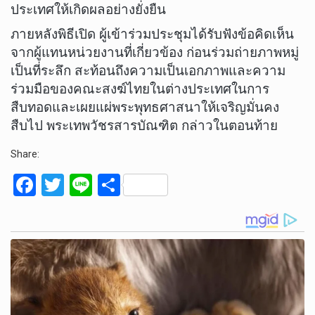
ประเทศให้เกิดผลอย่างยั่งยืน
​ภายหลังพิธีเปิด ผู้เข้าร่วมประชุมได้รับฟังข้อคิดเห็น
จากผู้แทนหน่วยงานที่เกี่ยวข้อง ก่อนร่วมถ่ายภาพหมู่
เป็นที่ระลึก สะท้อนถึงความเป็นเอกภาพและความ
ร่วมมือของคณะสงฆ์ไทยในต่างประเทศในการ
สืบทอดและเผยแผ่พระพุทธศาสนาให้เจริญมั่นคง
สืบไป พระเทพวัชรสารบัณฑิต กล่าวในตอนท้าย
Share:
F
T
Li
S
a
wi
n
h
ce
tt
e
ar
b
er
e
o
o