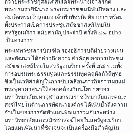
ถวายพระราชกุศลแด่สมเด็จพระนางเจ้าสิริกิติ์
พระบรมราชินีนาถ พระบรมราชชนนีพันปีหลวง และ
สมเด็จพระเจ้าลูกเธอ เจ้าฟ้าพัชรกิตติยาภาฯ พร้อม
ทั้งประกาศเปิดการประชุมสมัชชาสงฆ์ไทยใน
สหรัฐอเมริกา สมัยสามัญประจำปี ครั้งที่ ๔๘ อย่าง
เป็นทางการ
​พระเทพวัชรสารบัณฑิต รองอธิการบดีฝ่ายวางแผน
และพัฒนา ได้กล่าวถึงความสำคัญของการประชุม
สมัชชาสงฆ์ไทยในสหรัฐอเมริกา ครั้งที่ ๔๘ รวมทั้ง
การอบรมพระธรรมทูตและธรรมทูตคฤหัสถ์วิถีพุทธ
ซึ่งเป็นเวทีสำคัญในการขับเคลื่อนภารกิจการเผยแผ่
พระพุทธศาสนาให้สอดคล้องกับนโยบายของ
มหาวิทยาลัยมหาจุฬาลงกรณราชวิทยาลัยและคณะ
สงฆ์ไทยในด้านการพัฒนาองค์กร ได้เน้นย้ำถึงความ
จำเป็นของการจัดทำแผนพัฒนาร่วมกันระหว่าง
มหาวิทยาลัยและสมัชชาสงฆ์ไทยในสหรัฐอเมริกา
โดยแผนพัฒนาที่ชัดเจนจะเป็นเครื่องมือสำคัญใน