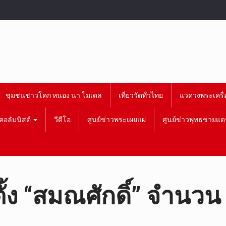
ชุมชนชาวโคก หนอง นา โมเดล
เที่ยววัดทั่วไทย
แวดวงพระเครื่
คอลัมนิสต์
วีดีโอ
ศูนย์ข่าวพระเผยแผ่
ศูนย์ข่าวพุทธชายแด
ง “สมณศักดิ์” จำนวน 