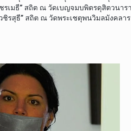
ัชรเมธี” สถิต ณ วัดเบญจมบพิตรดุสิตวนา
ีวชิรสุธี” สถิต ณ วัดพระเชตุพนวิมลมังคล