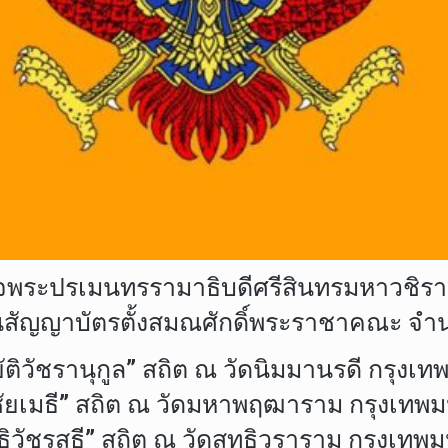
จพระปรเมนทรรามาธิบดีศรีสินทรมหาวชิราลง
ญาบัตรตั้งสมณศักดิ์พระราชาคณะ จำนวน 
ยัติวัชรานุกูล” สถิต ณ วัดนิมมานรดี กรุง
ชรชัยเมธี” สถิต ณ วัดมหาพฤฒาราม กรุงเท
ธิวัชรสุธี” สถิต ณ วัดสุทธิวราราม กรุงเท