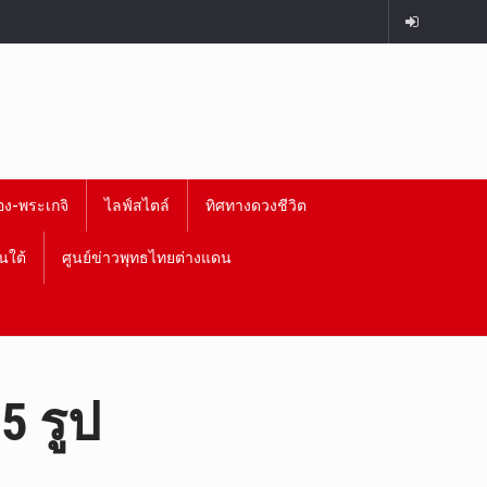
อง-พระเกจิ
ไลฟ์สไตล์
ทิศทางดวงชีวิต
นใต้
ศูนย์ข่าวพุทธไทยต่างแดน
5 รูป