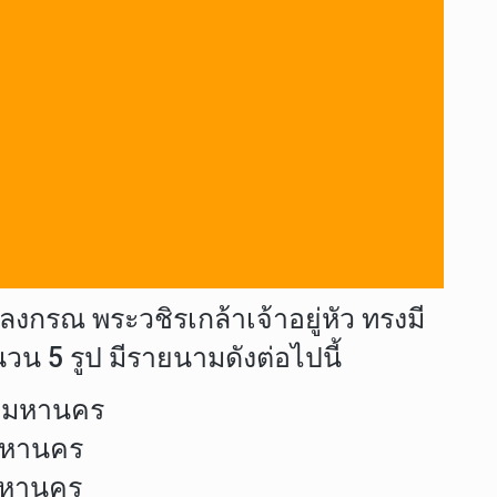
กรณ พระวชิรเกล้าเจ้าอยู่หัว ทรงมี
5 รูป มีรายนามดังต่อไปนี้
เทพมหานคร
พมหานคร
พมหานคร