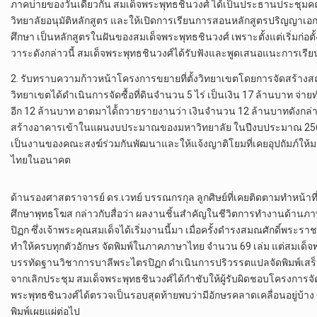
ภาคบ่ายของวันเดียวกัน สมเด็จพระพุทธชินวงศ์ ได้เป็นประธานประช
วิทยาลัยอนุมัติหลักสูตร และให้เปิดการเรียนการสอนหลักสูตรปริญญาเอก
ศึกษา เป็นหลักสูตรในฝันของสมเด็จพระพุทธชินวงศ์ เพราะตั้งแต่เริ่มก่
วาระดังกล่าวนี้ สมเด็จพระพุทธชินวงศ์ได้รับฟังและพูดเสนอแนะการเรีย
2. รับทราบความก้าวหน้าโครงการขยายที่ตั้งวิทยาเขตโดยการจัดสร้างสถ
วิทยาเขตได้ดำเนินการจัดซื้อที่ดินจำนวน 5 ไร่ เป็นเงิน 17 ล้านบาท จ่าย
อีก 12 ล้านบาท อาตมาได้้ถวายรายงานว่า เงินจำนวน 12 ล้านบาทดังกล่
สร้างอาคารเข้าในแผนงบประมาณของมหาวิทยาลัย ในปีงบประมาณ 2564 ในว
เป็นงานของคณะสงฆ์ร่วมกันพัฒนาและให้แจ้งญาติโยมที่เคยอุปถัมภ์ให้
ไทยในอนาคต
ด้านรองศาสตราจารย์ ดร.เวทย์ บรรณกรกุล ลูกศิษย์ที่เคยติดตามทำหน้าที่เ
ศึกษาพุทธโฆส กล่าวกับสื่อว่า ผลงานชิ้นสำคัญในชีวิตการทำงานด้านภ
ปิฏก ซึ่งเจ้าพระคุณสมเด็จได้เริ่มงานนี้มา เมื่อครั้งดำรงสมณศักดิ์พระรา
ทำให้ครบทุกตัวอักษร จัดพิมพ์ในภาคภาษาไทย จำนวน 69 เล่ม แต่สมเด็จพระ
บรรทัดฐานวิชาการบาลีพระไตรปิฏก ดำเนินการปริวรรตแปลจัดพิมพ์เสร็จสมบู
จากเลิกประชุม สมเด็จพระพุทธชินวงศ์ได้กำชับให้ผู้รับผิดชอบโครงการจัด
พระพุทธชินวงศ์ได้ตรวจเป็นรอบสุดท้ายพบว่ามีอักษรคลาดเคลื่อนอยู่บ้
พิมพ์เผยแผ่ต่อไป