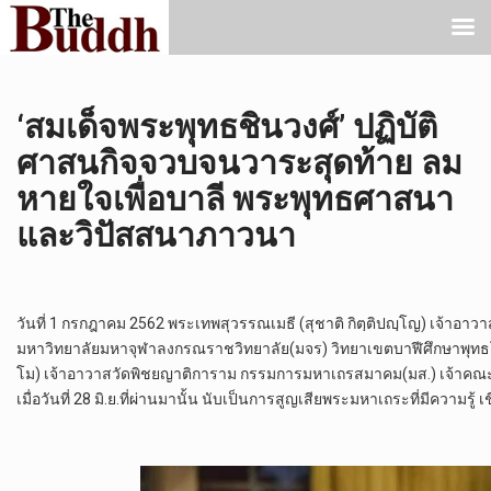
‘สมเด็จพระพุทธชินวงศ์’ ปฏิบัติ
ศาสนกิจจวบจนวาระสุดท้าย ลม
หายใจเพื่อบาลี พระพุทธศาสนา
และวิปัสสนาภาวนา
วันที่ 1 กรกฎาคม 2562 พระเทพสุวรรณเมธี (สุชาติ กิตฺติปญฺโญ) เจ้าอ
มหาวิทยาลัยมหาจุฬาลงกรณราชวิทยาลัย(มจร) วิทยาเขตบาฬีศึกษาพุทธโ
โม) เจ้าอาวาสวัดพิชยญาติการาม กรรมการมหาเถรสมาคม(มส.) เจ้าคณ
เมื่อวันที่ 28 มิ.ย.ที่ผ่านมานั้น นับเป็นการสูญเสียพระมหาเถระที่มีคว