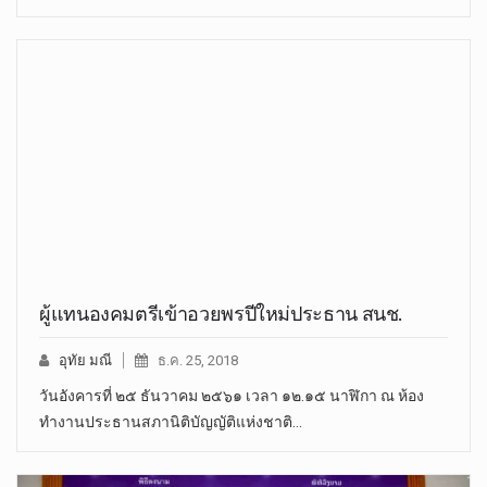
ผู้แทนองคมตรีเข้าอวยพรปีใหม่ประธาน สนช.
อุทัย มณี
ธ.ค. 25, 2018
วันอังคารที่ ๒๕ ธันวาคม ๒๕๖๑ เวลา ๑๒.๑๕ นาฬิกา ณ ห้อง
ทำงานประธานสภานิติบัญญัติแห่งชาติ…