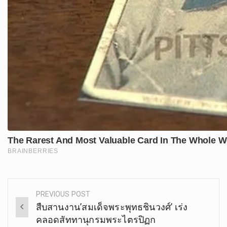
PREVIOUS POST
Post
สืบสานงาน’สมเด็จพระพุทธชินวงศ์’ เร่ง
navigation
คลอดสัททานุกรมพระไตรปิฏก