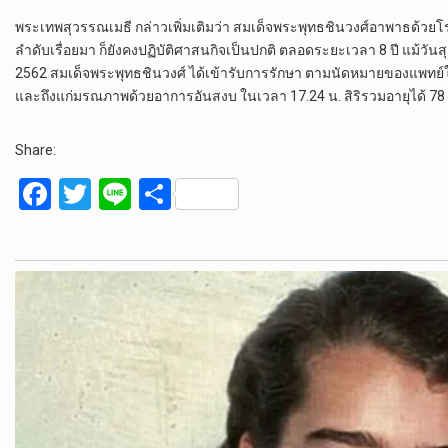
พระเทพสุวรรณเมธี กล่าวเพิ่มเติมว่า สมเด็จพระพุทธชินวงศ์อาพาธด้วย
ลำดับเรื่อยมา ก็ยังคงปฏิบัติศาสนกิจเป็นปกติ ตลอดระยะเวลา 8 ปี แม้วัน
2562 สมเด็จพระพุทธชินวงศ์ ได้เข้ารับการรักษา ตามนัดหมายของแพทย์ใ
และถึงแก่มรณภาพด้วยอาการอันสงบ ในเวลา 17.24 น. สิริรวมอายุได้ 78 
Share:
F
T
Li
S
a
wi
n
h
ce
tt
e
ar
b
er
e
o
o
k