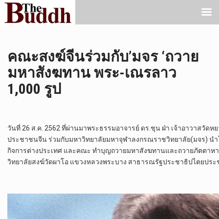
คณะสงฆ์จีนร่วมกับ’มจร ‘ถวาย
มหาสังฆทาน พระ-เณรลาว
1,000 รูป
วันที่ 26 ส.ค. 2562 ที่ผ่านมาพระธรรมอาจารย์ ดร.ชุน ฝ่า เจ้าอาวาส
ประชาชนจีน ร่วมกับมหาวิทยาลัยมหาจุฬาลงกรณราชวิทยาลัย(มจร) น
กิจการต่างประเทศ และคณะ ทำบุญถวายมหาสังฆทานและถวายภัตตาหารเ
วิทยาลัยสงฆ์วัดผาโอ แขวงหลวงพระบาง สาธารณรัฐประชาธิปไตยปร