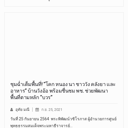
ชุมฉ่ำเต็มพื้นที่! “โคก หนอง นา ชาววัง คลังยา และ
อาหาร” บ้านวังอ้อ พร้อมชื่นชม พช. ช่วยพัฒนา
พื้นที่ตามหลัก “บวร”
อุทัย มณี
ก.ย. 25, 2021
วันที่ 25 กันยายน 2564 พระพิพัฒน์วชิโรภาส ผู้อำนวยการศูนย์
พุทธธรรมสมเด็จพระมหาธีราจารย์…