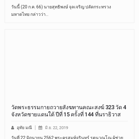
วันนี้ (20 ก.ค. 66) นายสุทธิพงษ์ จุลเจริญ ปลัดกระทรวง
มหาดไทย กล่าวว่า…
วัดพระธรรมกายถวายสังฆทานคณะสงฆ์ 323 วัด 4
จังหวัดชายแดนใต้ ปีที่ 15 ครั้งที่ 144 ที่นราธิวาส
อุทัย มณี
มิ.ย. 22, 2019
วันที่ 22 มิถุนายน 2562 พระครูสมุห์จรินทร์ รตฺนวณฺโณ ผู้ช่วย