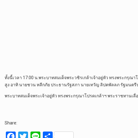
ทั้งนี้เวลา 17.00 น.พระบาทสมเด็จพระวชิรเกล้าเจ้าอยู่หัว ทรงพระ
สูง อาทิ นายชวน หลีกภัย ประธานรัฐสภา นายเทวัญ ลิปตพัลลภ รัฐมน
พระบาทสมเด็จพระเจ้าอยู่หัว ทรงพระกรุณาโปรดเกล้าฯ พระราชทานเลื
Share:
F
T
Li
S