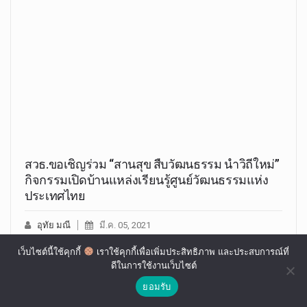
สวธ.ขอเชิญร่วม “สานสุข สืบวัฒนธรรม นำวิถีใหม่”
กิจกรรมเปิดบ้านแหล่งเรียนรู้ศูนย์วัฒนธรรมแห่ง
ประเทศไทย
อุทัย มณี
มี.ค. 05, 2021
กรมส่งเสริมวัฒนธรรม (สวธ.) โดย กองส่งเสริมและถ่ายทอด
เว็บไซต์นี้ใช้คุกกี้
เราใช้คุกกี้เพื่อเพิ่มประสิทธิภาพ และประสบการณ์ที่
ศิลปวัฒนธรรม…
ดีในการใช้งานเว็บไซต์
ยอมรับ