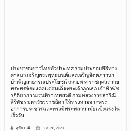
ประชาชนชาวไทยทั่วประเทศ ร่วมประกอบพิธีทาง
ศาสนา เจริญพระพุทธมนต์และเจริญจิตตภาวนา
บำเพ็ญสาธารณประโยชน์ ถวายพระราชกุศลถวาย
พระพรชัยมงคลแด่สมเด็จพระเจ้าลูกเธอ เจ้าฟ้าพัช
รกิติยาภา นเรนทิราเทพยวดี กรมหลวงราชสาริณี
สิริพัชร มหาวัชรราชธิดา ให้ทรงหายจากพระ
อาการประชวรและทรงมีพระพลานามัยแข็งแรงใน
เร็ววัน
อุทัย มณี
ก.ค. 20, 2023